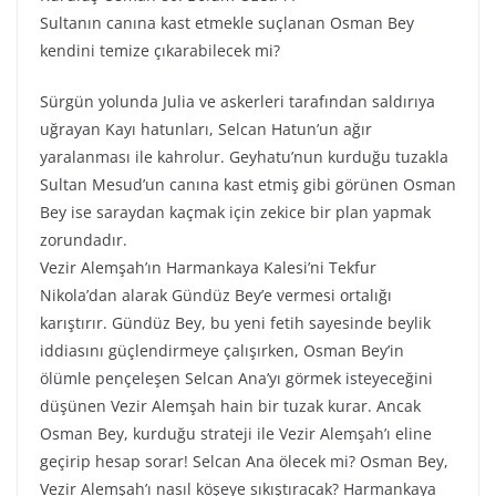
Sultanın canına kast etmekle suçlanan Osman Bey
kendini temize çıkarabilecek mi?
Sürgün yolunda Julia ve askerleri tarafından saldırıya
uğrayan Kayı hatunları, Selcan Hatun’un ağır
yaralanması ile kahrolur. Geyhatu’nun kurduğu tuzakla
Sultan Mesud’un canına kast etmiş gibi görünen Osman
Bey ise saraydan kaçmak için zekice bir plan yapmak
zorundadır.
Vezir Alemşah’ın Harmankaya Kalesi’ni Tekfur
Nikola’dan alarak Gündüz Bey’e vermesi ortalığı
karıştırır. Gündüz Bey, bu yeni fetih sayesinde beylik
iddiasını güçlendirmeye çalışırken, Osman Bey’in
ölümle pençeleşen Selcan Ana’yı görmek isteyeceğini
düşünen Vezir Alemşah hain bir tuzak kurar. Ancak
Osman Bey, kurduğu strateji ile Vezir Alemşah’ı eline
geçirip hesap sorar! Selcan Ana ölecek mi? Osman Bey,
Vezir Alemşah’ı nasıl köşeye sıkıştıracak? Harmankaya