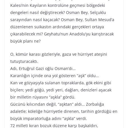
Kalesi’nin Kayıların kontrolüne geçmesi bölgedeki
dengeleri nasıl değiştirecek? Osman Bey, Selçuklu
sarayından nasıl kaçacak? Osman Bey, Sultan Mesud’a
düzenlenen suikastın ardındaki gerçekleri ortaya
çıkarabilecek mi? Geyhatu’nun Anadolu’yu karıştıracak
büyük planı ne?
O, kömür karası gözleriyle, gaza ve hürriyet ateşini
tutuşturacaktı.
Adı, Ertuğrul Gazi oğlu Osman’dı…
Karanlığın içinde ona yol gösteren “aşk” oldu…
Kan ve gözyaşıyla sulanan topraklarda, gök ekini gibi
biçilen; yedi göğü, yedi yeri, dağları, denizleri aşacak
bir milletin rüyasını “aşkla” gördü.
Gücünü kılıcından değil, “aşktan” aldı… Zorbalığa
adaletle; köleliğe hürriyetle direnen, tarihin gördüğü en
büyük imparatorluğa adını “aşkla” verdi.
72 milleti kıran bozuk düzene karşı başkaldırı,