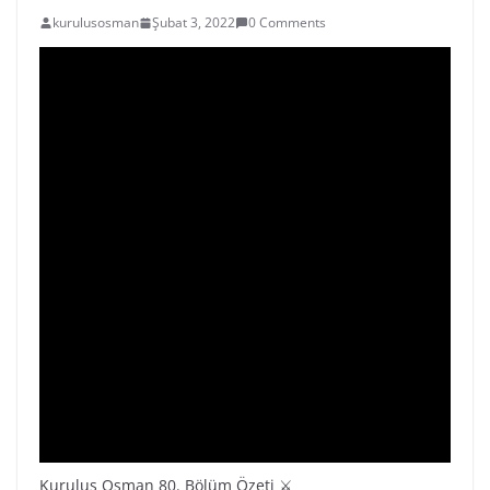
kurulusosman
Şubat 3, 2022
0 Comments
Kuruluş Osman 80. Bölüm Özeti ⚔