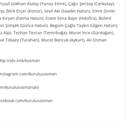
Yusuf Gökhan Atalay (Yunus Emre), Çağrı Şensoy (Cerkutay),
), Berk Erçer (Konur), Sevil Akı (Saadet Hatun), Emre Dinler
 Kırşan (Fatma Hatun), Ecem Sena Bayır (Holofira), Bülent
elgin Şimşek (Gonca Hatun), Begüm Çağla Taşkın (Ülgen Hatun),
z Alp), Tezhan Tezcan (Temirboğa), Murat İnce (Gürdoğan),
rpal Tokaev (Turahan), Murat Boncuk (Aykurt), Ali Osman
tp://atv.link/kosman
.instagram.com/kurulusosman
.com/kurulusosmanatv
facebook.com/kurulusosman