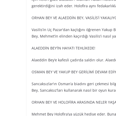
gerektirdiğini izah eder. Holofira aynı fedakarlık
ORHAN BEY VE ALAEDDİN BEY, VASİLİS’İ YAKALIY
Vasilis’in Uç Pazar’dan kaçtığını öğrenen Yakup 
Bey, Mehmet’in elinden kaçırdığı Vasilis’i nasıl 
ALAEDDİN BEY’İN HAYATI TEHLİKEDE!
Alaeddin Bey’e kafesli çadırda saldırı olur. Alaed
OSMAN BEY VE YAKUP BEY GERİLİMİ DEVAM EDİ
Sancaksızlar’ın Osman’a biadını geri çekmesi bil
Bey, Sancaksız’ları kullanarak nasıl bir oyun kura
ORHAN BEY VE HOLOFİRA ARASINDA NELER YAŞ
Mehmet Bey Holofira’ya yüzük hediye eder. Buna ş