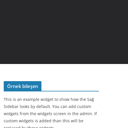
Örnek bileşen
This is an example widget to show how the Sağ
Sidebar looks by default. You can add custom
widgets from the widgets screen in the admin. If
custom widgets is added than this will be
replaced by those widgets.