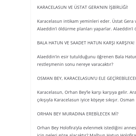
KARACELASUN VE ÜSTAT GERA’NIN İŞBİRLİĞİ!
Karacelasun intikam yeminleri eder. Üstat Gera 
Alaeddin’i öldürme planları yaparlar. Alaeddin’i 
BALA HATUN VE SAADET HATUN KARŞI KARŞIYA!
Alaeddin’in esir tutulduğunu öğrenen Bala Hatun, 
restleşmenin sonu nereye varacaktır?
OSMAN BEY, KARACELASUN’U ELE GEÇİREBİLECE
Karacelasun, Orhan Bey’le karşı karşıya gelir. 
çıkışıyla Karacelasun iyice köşeye sıkışır. Osman
ORHAN BEY MURADINA EREBİLECEK Mİ?
Orhan Bey Holofira’yla evlenmek istediğini annes
için neleri göze alacaktır? Malhun Hatun Holofira