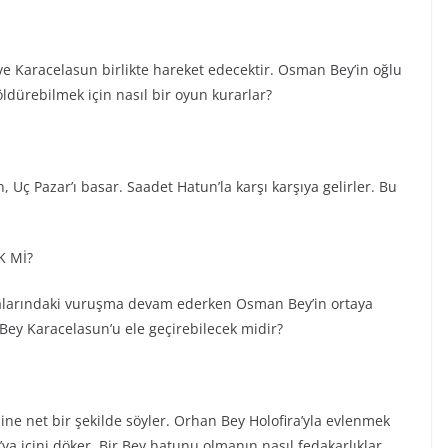
ve Karacelasun birlikte hareket edecektir. Osman Bey’in oğlu
öldürebilmek için nasıl bir oyun kurarlar?
Uç Pazar’ı basar. Saadet Hatun’la karşı karşıya gelirler. Bu
K Mİ?
Aralarındaki vuruşma devam ederken Osman Bey’in ortaya
 Bey Karacelasun’u ele geçirebilecek midir?
ine net bir şekilde söyler. Orhan Bey Holofira’yla evlenmek
’ya içini döker. Bir Bey hatunu olmanın nasıl fedakarlıklar