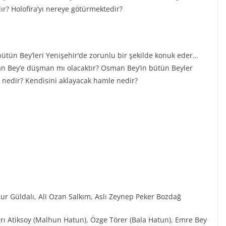
ır? Holofira’yı nereye götürmektedir?
tün Bey’leri Yenişehir’de zorunlu bir şekilde konuk eder…
man Bey’e düşman mı olacaktır? Osman Bey’in bütün Beyler
i nedir? Kendisini aklayacak hamle nedir?
ur Güldalı, Ali Ozan Salkım, Aslı Zeynep Peker Bozdağ
ğrı Atiksoy (Malhun Hatun), Özge Törer (Bala Hatun), Emre Bey