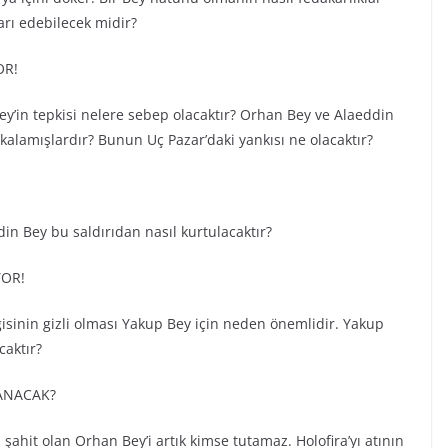
ları edebilecek midir?
OR!
Bey’in tepkisi nelere sebep olacaktır? Orhan Bey ve Alaeddin
yakalamışlardır? Bunun Uç Pazar’daki yankısı ne olacaktır?
din Bey bu saldırıdan nasıl kurtulacaktır?
YOR!
gisinin gizli olması Yakup Bey için neden önemlidir. Yakup
caktır?
ANACAK?
ahit olan Orhan Bey’i artık kimse tutamaz. Holofira’yı atının