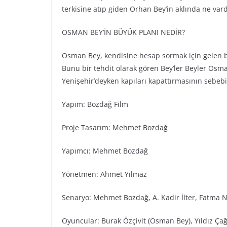
terkisine atıp giden Orhan Bey’in aklında ne vard
OSMAN BEY’İN BÜYÜK PLANI NEDİR?
Osman Bey, kendisine hesap sormak için gelen bü
Bunu bir tehdit olarak gören Bey’ler Beyler Os
Yenişehir’deyken kapıları kapattırmasının sebeb
Yapım: Bozdağ Fi̇lm
Proje Tasarım: Mehmet Bozdağ
Yapımcı: Mehmet Bozdağ
Yönetmen: Ahmet Yılmaz
Senaryo: Mehmet Bozdağ, A. Kadir İlter, Fatma N
Oyuncular: Burak Özçivit (Osman Bey), Yıldız Ça