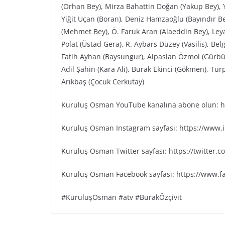
(Orhan Bey), Mirza Bahattin Doğan (Yakup Bey), 
Yiğit Uçan (Boran), Deniz Hamzaoğlu (Bayındır Bey
(Mehmet Bey), Ö. Faruk Aran (Alaeddin Bey), Leya
Polat (Üstad Gera), R. Aybars Düzey (Vasilis), B
Fatih Ayhan (Baysungur), Alpaslan Özmol (Gürbü
Adil Şahin (Kara Ali), Burak Ekinci (Gökmen), Tu
Arıkbaş (Çocuk Cerkutay)
Kuruluş Osman YouTube kanalına abone olun: ht
Kuruluş Osman Instagram sayfası: https://www
Kuruluş Osman Twitter sayfası: https://twitter
Kuruluş Osman Facebook sayfası: https://www.
#KuruluşOsman #atv #BurakÖzçivit