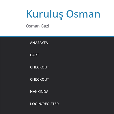
Skip
Kuruluş Osman
to
content
Osman Gazi
ANASAYFA
CART
CHECKOUT
CHECKOUT
HAKKINDA
LOGIN/REGISTER