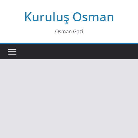
Skip
Kuruluş Osman
to
content
Osman Gazi