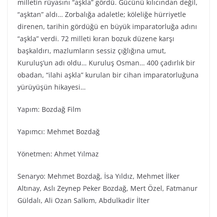
milletin rüyasını “aşkla” gördü. Gücünü kılıcından değil,
“aşktan” aldı… Zorbalığa adaletle; köleliğe hürriyetle
direnen, tarihin gördüğü en büyük imparatorluğa adını
“aşkla” verdi. 72 milleti kıran bozuk düzene karşı
başkaldırı, mazlumların sessiz çığlığına umut,
Kuruluş’un adı oldu… Kuruluş Osman… 400 çadırlık bir
obadan, “ilahi aşkla” kurulan bir cihan imparatorluğuna
yürüyüşün hikayesi…
Yapım: Bozdağ Film
Yapımcı: Mehmet Bozdağ
Yönetmen: Ahmet Yılmaz
Senaryo: Mehmet Bozdağ, İsa Yıldız, Mehmet İlker
Altınay, Aslı Zeynep Peker Bozdağ, Mert Özel, Fatmanur
Güldalı, Ali Ozan Salkım, Abdulkadir İlter