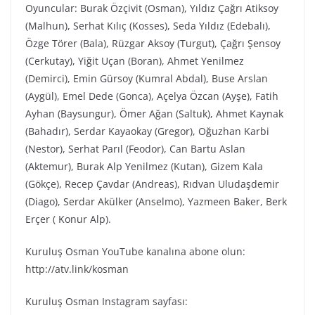
Oyuncular: Burak Özçivit (Osman), Yıldız Çağrı Atiksoy
(Malhun), Serhat Kılıç (Kosses), Seda Yıldız (Edebalı),
Özge Törer (Bala), Rüzgar Aksoy (Turgut), Çağrı Şensoy
(Cerkutay), Yiğit Uçan (Boran), Ahmet Yenilmez
(Demirci), Emin Gürsoy (Kumral Abdal), Buse Arslan
(Aygül), Emel Dede (Gonca), Açelya Özcan (Ayşe), Fatih
Ayhan (Baysungur), Ömer Ağan (Saltuk), Ahmet Kaynak
(Bahadır), Serdar Kayaokay (Gregor), Oğuzhan Karbi
(Nestor), Serhat Parıl (Feodor), Can Bartu Aslan
(Aktemur), Burak Alp Yenilmez (Kutan), Gizem Kala
(Gökçe), Recep Çavdar (Andreas), Rıdvan Uludaşdemir
(Diago), Serdar Akülker (Anselmo), Yazmeen Baker, Berk
Erçer ( Konur Alp).
Kuruluş Osman YouTube kanalına abone olun:
http://atv.link/kosman
Kuruluş Osman Instagram sayfası: