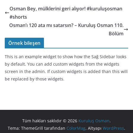
Osman Bey, mülklerini geri alıyor! #kuruluşosman
#shorts
Osman’ı 120 ata mı satarsın? – Kuruluş Osman 110.
Bölüm
Örnek bileşen
This is an example widget to show how the Sağ Sidebar looks
by default. You can add custom widgets from the widgets
screen in the admin. If custom widgets is added than this will
be replaced by those widgets.
Tüm hakları saklıdır © 2026
Kuruluş Osman
.
Tema: ThemeGrill tarafından
ColorMag
. Altyapı
WordPress
.