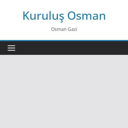
Skip
Kuruluş Osman
to
content
Osman Gazi