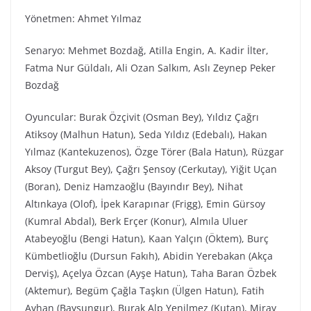
Yönetmen: Ahmet Yılmaz
Senaryo: Mehmet Bozdağ, Atilla Engin, A. Kadir İlter,
Fatma Nur Güldalı, Ali Ozan Salkım, Aslı Zeynep Peker
Bozdağ
Oyuncular: Burak Özçivit (Osman Bey), Yıldız Çağrı
Atiksoy (Malhun Hatun), Seda Yıldız (Edebalı), Hakan
Yılmaz (Kantekuzenos), Özge Törer (Bala Hatun), Rüzgar
Aksoy (Turgut Bey), Çağrı Şensoy (Cerkutay), Yiğit Uçan
(Boran), Deniz Hamzaoğlu (Bayındır Bey), Nihat
Altınkaya (Olof), İpek Karapınar (Frigg), Emin Gürsoy
(Kumral Abdal), Berk Erçer (Konur), Almıla Uluer
Atabeyoğlu (Bengi Hatun), Kaan Yalçın (Öktem), Burç
Kümbetlioğlu (Dursun Fakıh), Abidin Yerebakan (Akça
Derviş), Açelya Özcan (Ayşe Hatun), Taha Baran Özbek
(Aktemur), Begüm Çağla Taşkın (Ülgen Hatun), Fatih
Ayhan (Baysungur), Burak Alp Yenilmez (Kutan), Miray