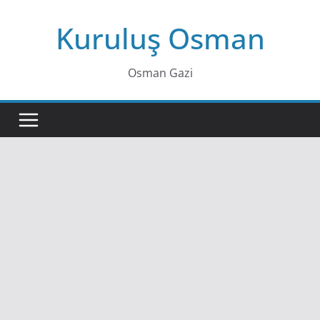
Skip
Kuruluş Osman
to
content
Osman Gazi