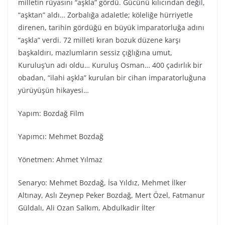
milletin rüyasını “aşkla” gördü. Gücünü kılıcından değil,
“aşktan” aldı… Zorbalığa adaletle; köleliğe hürriyetle
direnen, tarihin gördüğü en büyük imparatorluğa adını
“aşkla” verdi. 72 milleti kıran bozuk düzene karşı
başkaldırı, mazlumların sessiz çığlığına umut,
Kuruluş’un adı oldu… Kuruluş Osman… 400 çadırlık bir
obadan, “ilahi aşkla” kurulan bir cihan imparatorluğuna
yürüyüşün hikayesi…
Yapım: Bozdağ Film
Yapımcı: Mehmet Bozdağ
Yönetmen: Ahmet Yılmaz
Senaryo: Mehmet Bozdağ, İsa Yıldız, Mehmet İlker
Altınay, Aslı Zeynep Peker Bozdağ, Mert Özel, Fatmanur
Güldalı, Ali Ozan Salkım, Abdulkadir İlter