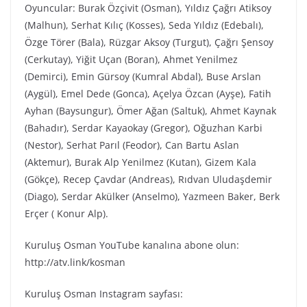
Oyuncular: Burak Özçivit (Osman), Yıldız Çağrı Atiksoy
(Malhun), Serhat Kılıç (Kosses), Seda Yıldız (Edebalı),
Özge Törer (Bala), Rüzgar Aksoy (Turgut), Çağrı Şensoy
(Cerkutay), Yiğit Uçan (Boran), Ahmet Yenilmez
(Demirci), Emin Gürsoy (Kumral Abdal), Buse Arslan
(Aygül), Emel Dede (Gonca), Açelya Özcan (Ayşe), Fatih
Ayhan (Baysungur), Ömer Ağan (Saltuk), Ahmet Kaynak
(Bahadır), Serdar Kayaokay (Gregor), Oğuzhan Karbi
(Nestor), Serhat Parıl (Feodor), Can Bartu Aslan
(Aktemur), Burak Alp Yenilmez (Kutan), Gizem Kala
(Gökçe), Recep Çavdar (Andreas), Rıdvan Uludaşdemir
(Diago), Serdar Akülker (Anselmo), Yazmeen Baker, Berk
Erçer ( Konur Alp).
Kuruluş Osman YouTube kanalına abone olun:
http://atv.link/kosman
Kuruluş Osman Instagram sayfası: