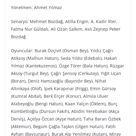
Yönetmen: Ahmet Yılmaz
Senaryo: Mehmet Bozdağ, Atilla Engin, A. Kadir İlter,
Fatma Nur Güldalı, Ali Ozan Salkım, Aslı Zeynep Peker
Bozdağ
Oyuncular: Burak Özçivit (Osman Bey), Yıldız Çağrı
Atiksoy (Malhun Hatun), Seda Yıldız (Edebalı), Hakan
Yılmaz (Kantekuzenos), Özge Törer (Bala Hatun), Rüzgar
Aksoy (Turgut Bey), Çağrı Şensoy (Cerkutay), Yiğit Uçan
(Boran), Deniz Hamzaoğlu (Bayındır Bey), Nihat
Altınkaya (Olof), İpek Karapınar (Frigg), Emin Gürsoy
(Kumral Abdal), Berk Erçer (Konur), Almıla Uluer
Atabeyoğlu (Bengi Hatun), Kaan Yalçın (Öktem), Burç
Kümbetlioğlu (Dursun Fakıh), Abidin Yerebakan (Akça
Derviş), Açelya Özcan (Ayşe Hatun), Taha Baran Özbek
(Aktemur), Begüm Çağla Taşkın (Ülgen Hatun), Fatih
Ayhan (Baysungur), Burak Alp Yenilmez (Kutan), Miray