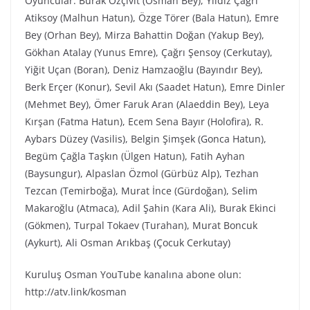
Oyuncular: Burak Özçivit (Osman Bey), Yıldız Çağrı
Atiksoy (Malhun Hatun), Özge Törer (Bala Hatun), Emre
Bey (Orhan Bey), Mirza Bahattin Doğan (Yakup Bey),
Gökhan Atalay (Yunus Emre), Çağrı Şensoy (Cerkutay),
Yiğit Uçan (Boran), Deniz Hamzaoğlu (Bayındır Bey),
Berk Erçer (Konur), Sevil Akı (Saadet Hatun), Emre Dinler
(Mehmet Bey), Ömer Faruk Aran (Alaeddin Bey), Leya
Kırşan (Fatma Hatun), Ecem Sena Bayır (Holofira), R.
Aybars Düzey (Vasilis), Belgin Şimşek (Gonca Hatun),
Begüm Çağla Taşkın (Ülgen Hatun), Fatih Ayhan
(Baysungur), Alpaslan Özmol (Gürbüz Alp), Tezhan
Tezcan (Temirboğa), Murat İnce (Gürdoğan), Selim
Makaroğlu (Atmaca), Adil Şahin (Kara Ali), Burak Ekinci
(Gökmen), Turpal Tokaev (Turahan), Murat Boncuk
(Aykurt), Ali Osman Arıkbaş (Çocuk Cerkutay)
Kuruluş Osman YouTube kanalına abone olun:
http://atv.link/kosman