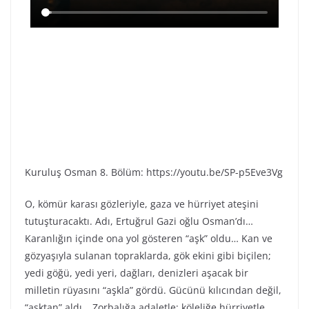
Kuruluş Osman 8. Bölüm: https://youtu.be/SP-p5Eve3Vg
O, kömür karası gözleriyle, gaza ve hürriyet ateşini
tutuşturacaktı. Adı, Ertuğrul Gazi oğlu Osman’dı…
Karanlığın içinde ona yol gösteren “aşk” oldu… Kan ve
gözyaşıyla sulanan topraklarda, gök ekini gibi biçilen;
yedi göğü, yedi yeri, dağları, denizleri aşacak bir
milletin rüyasını “aşkla” gördü. Gücünü kılıcından değil,
“aşktan” aldı… Zorbalığa adaletle; köleliğe hürriyetle