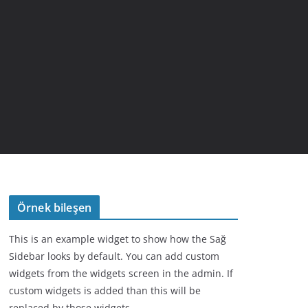
Örnek bileşen
This is an example widget to show how the Sağ
Sidebar looks by default. You can add custom
widgets from the widgets screen in the admin. If
custom widgets is added than this will be
replaced by those widgets.