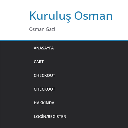
Skip
Kuruluş Osman
to
content
Osman Gazi
ANASAYFA
CART
CHECKOUT
CHECKOUT
HAKKINDA
LOGIN/REGISTER