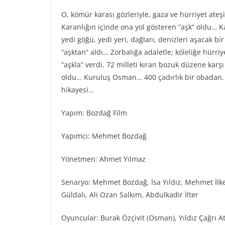
O, kömür karası gözleriyle, gaza ve hürriyet ateş
Karanlığın içinde ona yol gösteren “aşk” oldu… Ka
yedi göğü, yedi yeri, dağları, denizleri aşacak bi
“aşktan” aldı… Zorbalığa adaletle; köleliğe hürr
“aşkla” verdi. 72 milleti kıran bozuk düzene karş
oldu… Kuruluş Osman… 400 çadırlık bir obadan, 
hikayesi…
Yapım: Bozdağ Film
Yapımcı: Mehmet Bozdağ
Yönetmen: Ahmet Yılmaz
Senaryo: Mehmet Bozdağ, İsa Yıldız, Mehmet İlke
Güldalı, Ali Ozan Salkım, Abdulkadir İlter
Oyuncular: Burak Özçivit (Osman), Yıldız Çağrı Ati