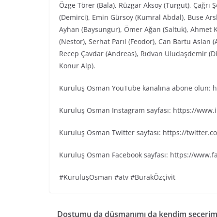
Özge Törer (Bala), Rüzgar Aksoy (Turgut), Çağrı 
(Demirci), Emin Gürsoy (Kumral Abdal), Buse Arsl
Ayhan (Baysungur), Ömer Ağan (Saltuk), Ahmet K
(Nestor), Serhat Parıl (Feodor), Can Bartu Aslan 
Recep Çavdar (Andreas), Rıdvan Uludaşdemir (Dia
Konur Alp).
Kuruluş Osman YouTube kanalına abone olun: ht
Kuruluş Osman Instagram sayfası: https://www
Kuruluş Osman Twitter sayfası: https://twitter
Kuruluş Osman Facebook sayfası: https://www.
#KuruluşOsman #atv #BurakÖzçivit
Dostumu da düşmanımı da kendim seçerim