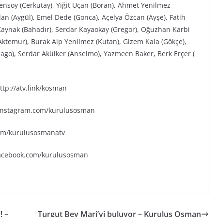
Şensoy (Cerkutay), Yiğit Uçan (Boran), Ahmet Yenilmez
an (Aygül), Emel Dede (Gonca), Açelya Özcan (Ayşe), Fatih
aynak (Bahadır), Serdar Kayaokay (Gregor), Oğuzhan Karbi
(Aktemur), Burak Alp Yenilmez (Kutan), Gizem Kala (Gökçe),
go), Serdar Akülker (Anselmo), Yazmeen Baker, Berk Erçer (
tp://atv.link/kosman
.instagram.com/kurulusosman
.com/kurulusosmanatv
facebook.com/kurulusosman
! –
Turgut Bey Mari’yi buluyor – Kuruluş Osman