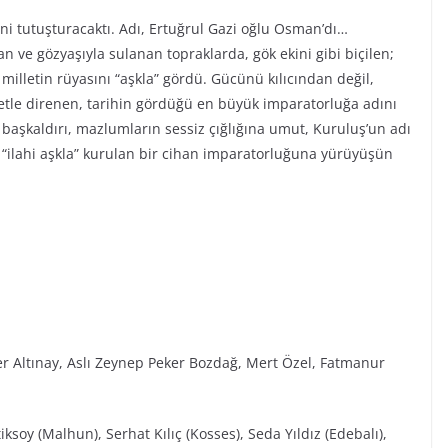
ini tutuşturacaktı. Adı, Ertuğrul Gazi oğlu Osman’dı…
n ve gözyaşıyla sulanan topraklarda, gök ekini gibi biçilen;
r milletin rüyasını “aşkla” gördü. Gücünü kılıcından değil,
iyetle direnen, tarihin gördüğü en büyük imparatorluğa adını
ı başkaldırı, mazlumların sessiz çığlığına umut, Kuruluş’un adı
“ilahi aşkla” kurulan bir cihan imparatorluğuna yürüyüşün
r Altınay, Aslı Zeynep Peker Bozdağ, Mert Özel, Fatmanur
ksoy (Malhun), Serhat Kılıç (Kosses), Seda Yıldız (Edebalı),