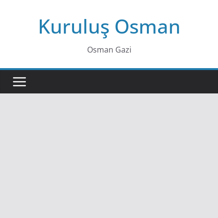
Skip
Kuruluş Osman
to
content
Osman Gazi