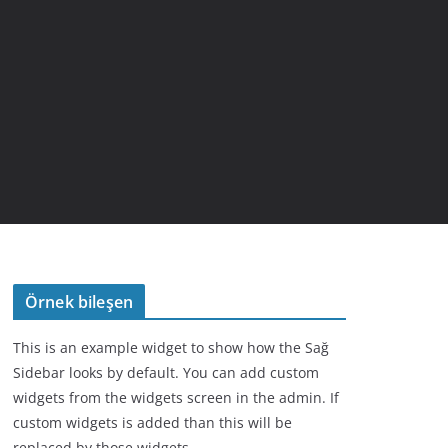
Örnek bileşen
This is an example widget to show how the Sağ
Sidebar looks by default. You can add custom
widgets from the widgets screen in the admin. If
custom widgets is added than this will be
replaced by those widgets.