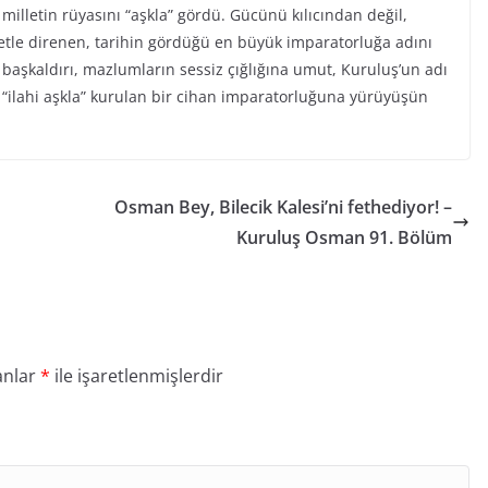
r milletin rüyasını “aşkla” gördü. Gücünü kılıcından değil,
iyetle direnen, tarihin gördüğü en büyük imparatorluğa adını
ı başkaldırı, mazlumların sessiz çığlığına umut, Kuruluş’un adı
“ilahi aşkla” kurulan bir cihan imparatorluğuna yürüyüşün
h
Osman Bey, Bilecik Kalesi’ni fethediyor! –
Kuruluş Osman 91. Bölüm
anlar
*
ile işaretlenmişlerdir