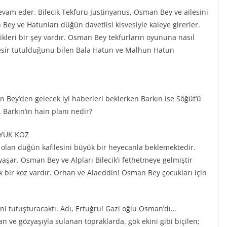
devam eder. Bilecik Tekfuru Justinyanus, Osman Bey ve ailesini
Bey ve Hatunları düğün davetlisi kisvesiyle kaleye girerler.
dikleri bir şey vardır. Osman Bey tekfurların oyununa nasıl
e esir tutulduğunu bilen Bala Hatun ve Malhun Hatun
 Bey’den gelecek iyi haberleri beklerken Barkın ise Söğüt’ü
 Barkın’ın hain planı nedir?
ÜYÜK KOZ
k olan düğün kafilesini büyük bir heyecanla beklemektedir.
yaşar. Osman Bey ve Alpları Bilecik’i fethetmeye gelmiştir
k bir koz vardır. Orhan ve Alaeddin! Osman Bey çocukları için
ini tutuşturacaktı. Adı, Ertuğrul Gazi oğlu Osman’dı…
n ve gözyaşıyla sulanan topraklarda, gök ekini gibi biçilen;