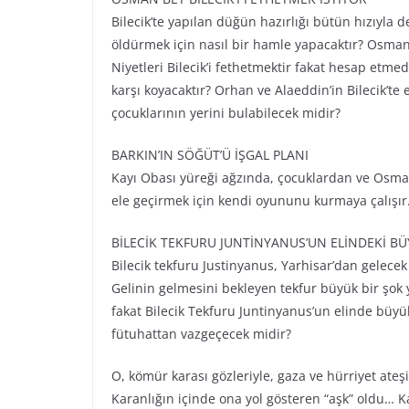
Bilecik’te yapılan düğün hazırlığı bütün hızıyla 
öldürmek için nasıl bir hamle yapacaktır? Osman 
Niyetleri Bilecik’i fethetmektir fakat hesap etme
karşı koyacaktır? Orhan ve Alaeddin’in Bilecik’t
çocuklarının yerini bulabilecek midir?
BARKIN’IN SÖĞÜT’Ü İŞGAL PLANI
Kayı Obası yüreği ağzında, çocuklardan ve Osman
ele geçirmek için kendi oyununu kurmaya çalışır.
BİLECİK TEKFURU JUNTİNYANUS’UN ELİNDEKİ B
Bilecik tekfuru Justinyanus, Yarhisar’dan gelece
Gelinin gelmesini bekleyen tekfur büyük bir şok 
fakat Bilecik Tekfuru Juntinyanus’un elinde büyü
fütuhattan vazgeçecek midir?
O, kömür karası gözleriyle, gaza ve hürriyet ateş
Karanlığın içinde ona yol gösteren “aşk” oldu… Ka