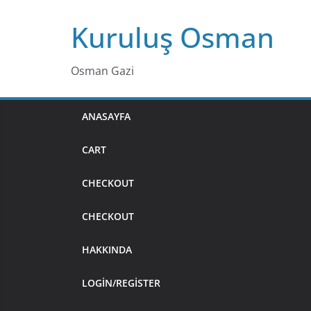
Skip
Kuruluş Osman
to
content
Osman Gazi
ANASAYFA
CART
CHECKOUT
CHECKOUT
HAKKINDA
LOGIN/REGISTER