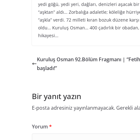
yedi göğü, yedi yeri, dağları, denizleri aşacak bi
“aşktan” aldı… Zorbalığa adaletle; köleliğe hürr
“aşkla” verdi. 72 milleti kıran bozuk düzene karş
oldu… Kuruluş Osman… 400 çadırlık bir obadan, 
hikayesi…
Kuruluş Osman 92.Bölüm Fragmanı | “Feti
başladı!”
Bir yanıt yazın
E-posta adresiniz yayınlanmayacak.
Gerekli al
Yorum
*