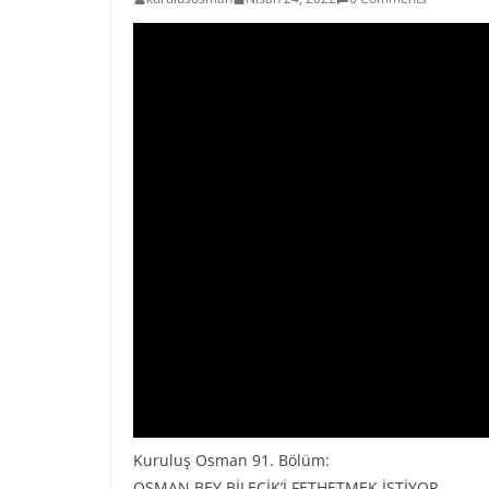
Kuruluş Osman 91. Bölüm:
OSMAN BEY BİLECİK’İ FETHETMEK İSTİYOR