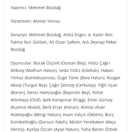
Yapımcı: Mehmet Bozdağ
Yönetmen: Ahmet Yılmaz
Senaryo: Mehmet Bozdağ, Atilla Engin, A. Kadir İlter,
Fatma Nur Güldalı, Ali Ozan Salkım, Aslı Zeynep Peker
Bozdağ
Oyuncular: Burak Özçivit (Osman Bey), Yıldız Çağrı
Atiksoy (Malhun Hatun), Seda Yıldız (Edebalı), Hakan
Yılmaz (Kantekuzenos), Özge Törer (Bala Hatun), Rüzgar
Aksoy (Turgut Bey), Çağrı Şensoy (Cerkutay), Yiğit Uçan
(Boran), Deniz Hamzaoğlu (Bayındır Bey), Nihat
Altınkaya (Olof), İpek Karapınar (Frigg), Emin Gürsoy
(Kumral Abdal), Berk Erçer (Konur), Almıla Uluer
Atabeyoğlu (Bengi Hatun), Kaan Yalçın (Öktem), Burç
Kümbetlioğlu (Dursun Fakıh), Abidin Yerebakan (Akça
Derviş), Açelya Özcan (Ayşe Hatun), Taha Baran Özbek