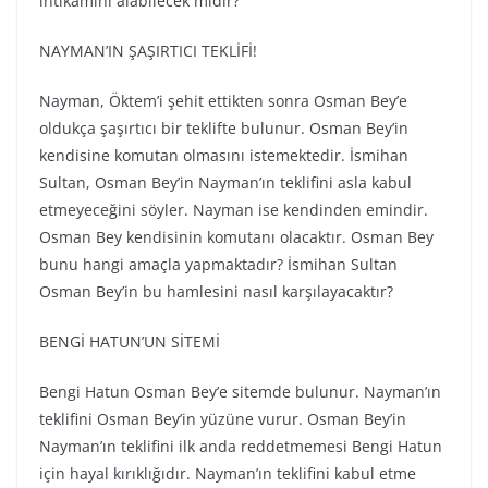
intikamını alabilecek midir?
NAYMAN’IN ŞAŞIRTICI TEKLİFİ!
Nayman, Öktem’i şehit ettikten sonra Osman Bey’e
oldukça şaşırtıcı bir teklifte bulunur. Osman Bey’in
kendisine komutan olmasını istemektedir. İsmihan
Sultan, Osman Bey’in Nayman’ın teklifini asla kabul
etmeyeceğini söyler. Nayman ise kendinden emindir.
Osman Bey kendisinin komutanı olacaktır. Osman Bey
bunu hangi amaçla yapmaktadır? İsmihan Sultan
Osman Bey’in bu hamlesini nasıl karşılayacaktır?
BENGİ HATUN’UN SİTEMİ
Bengi Hatun Osman Bey’e sitemde bulunur. Nayman’ın
teklifini Osman Bey’in yüzüne vurur. Osman Bey’in
Nayman’ın teklifini ilk anda reddetmemesi Bengi Hatun
için hayal kırıklığıdır. Nayman’ın teklifini kabul etme