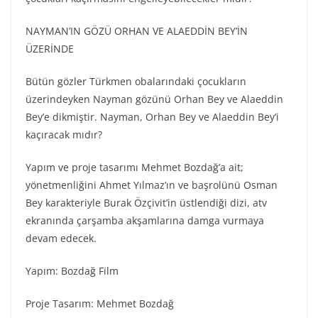
NAYMAN’IN GÖZÜ ORHAN VE ALAEDDİN BEY’İN
ÜZERİNDE
Bütün gözler Türkmen obalarındaki çocukların
üzerindeyken Nayman gözünü Orhan Bey ve Alaeddin
Bey’e dikmiştir. Nayman, Orhan Bey ve Alaeddin Bey’i
kaçıracak mıdır?
Yapım ve proje tasarımı Mehmet Bozdağ’a ait;
yönetmenliğini Ahmet Yılmaz’ın ve başrolünü Osman
Bey karakteriyle Burak Özçivit’in üstlendiği dizi, atv
ekranında çarşamba akşamlarına damga vurmaya
devam edecek.
Yapım: Bozdağ Fi̇lm
Proje Tasarım: Mehmet Bozdağ