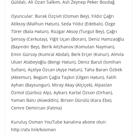
Güldalı, Ali Ozan Salkım, Aslı Zeynep Peker Bozdağ
Oyuncular: Burak Özçivit (Osman Bey), Yıldız Çağrı
Atiksoy (Malhun Hatun), Seda Yıldız (Edebalı), Özge
Törer (Bala Hatun), Rüzgar Aksoy (Turgut Bey), Çağrı
Şensoy (Cerkutay), Yiğit Uçan (Boran), Deniz Hamzaoğlu
(Bayındır Bey), Berik Aitzhanov (Komutan Nayman),
Emin Gürsoy (Kumral Abdal), Berk Erçer (Konur), Almıla
Uluer Atabeyoğlu (Bengi Hatun), Deniz Barut (İsmihan
Sultan), Açelya Özcan (Ayşe Hatun), Taha Baran Özbek
(Aktemur), Begüm Çağla Taşkın (Ülgen Hatun), Fatih
Ayhan (Baysungur), Miray Akay (Alçiçek), Alpaslan
Özmol (Gürbüz Alp), Aybars Kartal Özson (Orhan),
Yaman Balcı (Alaeddin), Birsen Dürülü (Kara Ebe),
Cemre Demircan (Fatma)
Kuruluş Osman YouTube kanalına abone olun:
http://atv.link/kosman