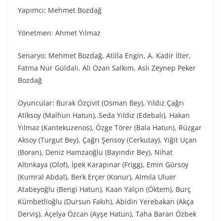
Yapımcı: Mehmet Bozdağ
Yönetmen: Ahmet Yılmaz
Senaryo: Mehmet Bozdağ, Atilla Engin, A. Kadir İlter,
Fatma Nur Güldalı, Ali Ozan Salkım, Aslı Zeynep Peker
Bozdağ
Oyuncular: Burak Özçivit (Osman Bey), Yıldız Çağrı
Atiksoy (Malhun Hatun), Seda Yıldız (Edebalı), Hakan
Yılmaz (Kantekuzenos), Özge Törer (Bala Hatun), Rüzgar
Aksoy (Turgut Bey), Çağrı Şensoy (Cerkutay), Yiğit Uçan
(Boran), Deniz Hamzaoğlu (Bayındır Bey), Nihat
Altınkaya (Olof), İpek Karapınar (Frigg), Emin Gürsoy
(Kumral Abdal), Berk Erçer (Konur), Almıla Uluer
Atabeyoğlu (Bengi Hatun), Kaan Yalçın (Öktem), Burç
Kümbetlioğlu (Dursun Fakıh), Abidin Yerebakan (Akça
Derviş), Açelya Özcan (Ayşe Hatun), Taha Baran Özbek