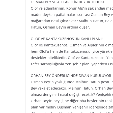
OSMAN BEY VE ALPLAR İÇİN BÜYÜK TEHLİKE
Olof ve adamlarının, Konur Alp’in saklandığı ma
madendeyken patlatmaları sonrası Osman Bey v
mağaradan nasıl çıkacaktır? Malhun Hatun, Bala 
Hatun, Osman Bey’in ardına düşer.
OLOF VE KANTAKUZENOS’UN KANLI PLANI!
Olof ile Kantakuzenos, Osman ve Alplerinin o 
hem Olof’u hem de Kantakuzenos’u iyice yüreklendi
destekler niteliktedir. Olof ve Kantakuzenos, Yen
zafer sarhoşluğuyla Yenişehir planı yaparken Os
ORHAN BEY ÖNDERLİĞİNDE DİVAN KURULUYOR
Osman Bey’in yokluğunda Malhun Hatun postu bo
Bey vekalet edecektir. Malhun Hatun, Orhan Bey’
olması dengeleri nasıl değiştirecektir? Yenişehir
Orhan Bey’in beyliğine diğer oba beylerinin tepki
plan var mıdır? Düşman Yenişehir idaresinde za