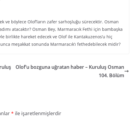
?
 ve böylece Olof’ların zafer sarhoşluğu sürecektir. Osman
i adımı atacaktır? Osman Bey, Marmaracık Fethi için bambaşka
e birlikte hareket edecek ve Olof ile Kantakuzenos’u hiç
bunca meşakkat sonunda Marmaracık’ı fethedebilecek midir?
ruluş
Olof’u bozguna uğratan haber – Kuruluş Osman
104. Bölüm
anlar
*
ile işaretlenmişlerdir