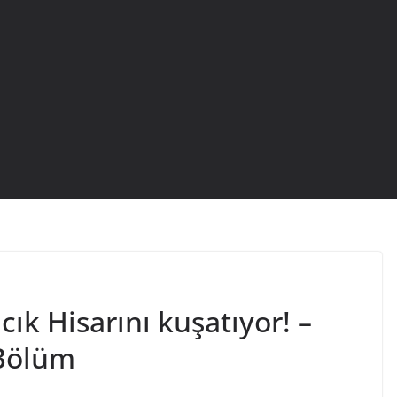
k Hisarını kuşatıyor! –
Bölüm