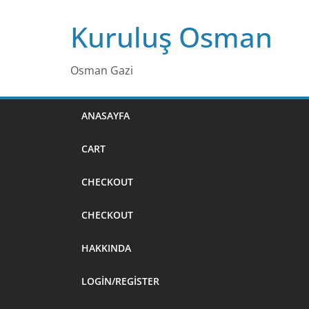
Skip
Kuruluş Osman
to
content
Osman Gazi
ANASAYFA
CART
CHECKOUT
CHECKOUT
HAKKINDA
LOGIN/REGISTER