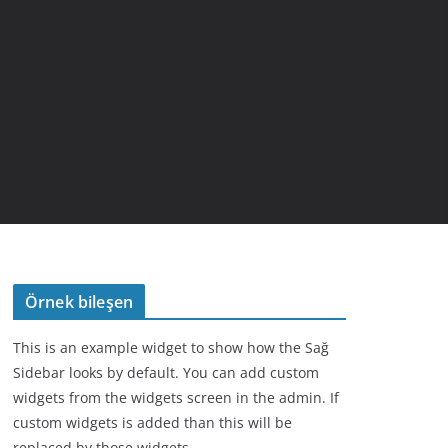
Örnek bileşen
This is an example widget to show how the Sağ
Sidebar looks by default. You can add custom
widgets from the widgets screen in the admin. If
custom widgets is added than this will be
replaced by those widgets.