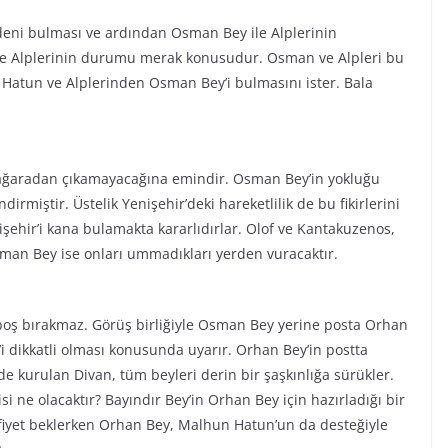
deni bulması ve ardından Osman Bey ile Alplerinin
e Alplerinin durumu merak konusudur. Osman ve Alpleri bu
Hatun ve Alplerinden Osman Bey’i bulmasını ister. Bala
mağaradan çıkamayacağına emindir. Osman Bey’in yokluğu
rmiştir. Üstelik Yenişehir’deki hareketlilik de bu fikirlerini
işehir’i kana bulamakta kararlıdırlar. Olof ve Kantakuzenos,
man Bey ise onları ummadıkları yerden vuracaktır.
ş bırakmaz. Görüş birliğiyle Osman Bey yerine posta Orhan
i dikkatli olması konusunda uyarır. Orhan Bey’in postta
’de kurulan Divan, tüm beyleri derin bir şaşkınlığa sürükler.
si ne olacaktır? Bayındır Bey’in Orhan Bey için hazırladığı bir
fiyet beklerken Orhan Bey, Malhun Hatun’un da desteğiyle