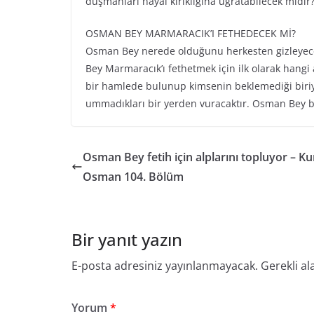
düşmanları hayal kırıklığına uğratabilecek midir
OSMAN BEY MARMARACIK’I FETHEDECEK Mİ?
Osman Bey nerede olduğunu herkesten gizleyecek
Bey Marmaracık’ı fethetmek için ilk olarak hang
bir hamlede bulunup kimsenin beklemediği biriyl
ummadıkları bir yerden vuracaktır. Osman Bey 
Osman Bey fetih için alplarını topluyor – Ku
Osman 104. Bölüm
Bir yanıt yazın
E-posta adresiniz yayınlanmayacak.
Gerekli al
Yorum
*