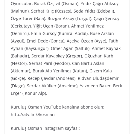
Oyuncular: Burak Özçivit (Osman), Yıldız Çağrı Atiksoy
(Malhun), Serhat Kılıç (Kosses), Seda Yıldız (Edebalı),
Özge Törer (Bala), Rüzgar Aksoy (Turgut), Çağrı Şensoy
(Cerkutay), Yiğit Uçan (Boran), Ahmet Yenilmez
(Demirci), Emin Gürsoy (Kumral Abdal), Buse Arslan
(Aygül), Emel Dede (Gonca), Açelya Özcan (Ayşe), Fatih
Ayhan (Baysungur), Ömer Ağan (Saltuk), Ahmet Kaynak
(Bahadır), Serdar Kayaokay (Gregor), Oğuzhan Karbi
(Nestor), Serhat Parıl (Feodor), Can Bartu Aslan
(Aktemur), Burak Alp Yenilmez (Kutan), Gizem Kala
(Gökçe), Recep Çavdar (Andreas), Rıdvan Uludaşdemir
(Diago), Serdar Akülker (Anselmo), Yazmeen Baker, Berk
Erçer ( Konur Alp).
Kuruluş Osman YouTube kanalına abone olun:
http://atv.link/kosman
Kuruluş Osman Instagram sayfası: