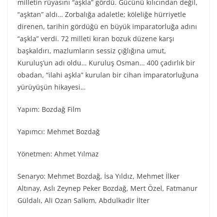
milletin rüyasını “aşkla” gördü. Gücünü kılıcından değil,
“aşktan” aldı… Zorbalığa adaletle; köleliğe hürriyetle
direnen, tarihin gördüğü en büyük imparatorluğa adını
“aşkla” verdi. 72 milleti kıran bozuk düzene karşı
başkaldırı, mazlumların sessiz çığlığına umut,
Kuruluş’un adı oldu… Kuruluş Osman… 400 çadırlık bir
obadan, “ilahi aşkla” kurulan bir cihan imparatorluğuna
yürüyüşün hikayesi…
Yapım: Bozdağ Film
Yapımcı: Mehmet Bozdağ
Yönetmen: Ahmet Yılmaz
Senaryo: Mehmet Bozdağ, İsa Yıldız, Mehmet İlker
Altınay, Aslı Zeynep Peker Bozdağ, Mert Özel, Fatmanur
Güldalı, Ali Ozan Salkım, Abdulkadir İlter