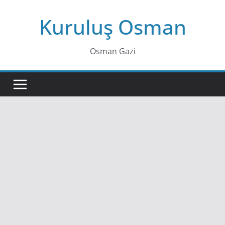
Skip
Kuruluş Osman
to
content
Osman Gazi