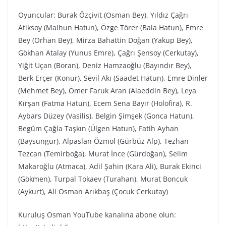
Oyuncular: Burak Özçivit (Osman Bey), Yıldız Çağrı
Atiksoy (Malhun Hatun), Özge Törer (Bala Hatun), Emre
Bey (Orhan Bey), Mirza Bahattin Doğan (Yakup Bey),
Gökhan Atalay (Yunus Emre), Çağrı Şensoy (Cerkutay),
Yiğit Uçan (Boran), Deniz Hamzaoğlu (Bayındır Bey),
Berk Erçer (Konur), Sevil Akı (Saadet Hatun), Emre Dinler
(Mehmet Bey), Ömer Faruk Aran (Alaeddin Bey), Leya
Kırşan (Fatma Hatun), Ecem Sena Bayır (Holofira), R.
Aybars Düzey (Vasilis), Belgin Şimşek (Gonca Hatun),
Begüm Çağla Taşkın (Ülgen Hatun), Fatih Ayhan
(Baysungur), Alpaslan Özmol (Gürbüz Alp), Tezhan
Tezcan (Temirboğa), Murat İnce (Gürdoğan), Selim
Makaroğlu (Atmaca), Adil Şahin (Kara Ali), Burak Ekinci
(Gökmen), Turpal Tokaev (Turahan), Murat Boncuk
(Aykurt), Ali Osman Arıkbaş (Çocuk Cerkutay)
Kuruluş Osman YouTube kanalına abone olun: