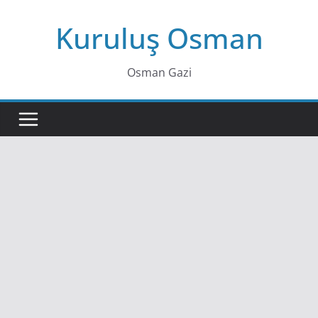
Skip
Kuruluş Osman
to
content
Osman Gazi