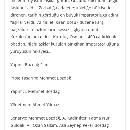
milletin rüyasını “aşkla” gördü. Gücünü kılıcından değil,
“aşktan” aldı… Zorbalığa adaletle; köleliğe hürriyetle
direnen, tarihin gördüğü en büyük imparatorluğa adını
“aşkla” verdi. 72 milleti kıran bozuk düzene karşı
başkaldırı, mazlumların sessiz çığlığına umut,
Kuruluş’un adı oldu… Kuruluş Osman… 400 çadırlık bir
obadan, “ilahi aşkla” kurulan bir cihan imparatorluğuna
yürüyüşün hikayesi…
Yapım: Bozdağ Fi̇lm
Proje Tasarım: Mehmet Bozdağ
Yapımcı: Mehmet Bozdağ
Yönetmen: Ahmet Yılmaz
Senaryo: Mehmet Bozdağ, A. Kadir İlter, Fatma Nur
Güldalı, Ali Ozan Salkım, Aslı Zeynep Peker Bozdağ