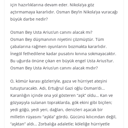
için hazırlıklarına devam eder. Nikola’ya göz
açtırmamaya kararlıdır. Osman Bey’in Nikola’ya vuracağı
büyük darbe nedir?
Osman Bey Usta Arius’un canını alacak mı?
Osman Bey düşmanının niyetini çözmüştür. Tüm
çabalarına rağmen oyunlarını bozmakta kararlıdır.
İnegöl fethedilene kadar pusatını kınına sokmayacaktır.
Bu uğurda önüne çıkan en büyük engel Usta Arius’tur.
Osman Bey Usta Arius’un canını alacak mıdır?
O, kömür karası gözleriyle, gaza ve hürriyet ateşini
tutuşturacaktı. Adı, Ertuğrul Gazi oğlu Osman’dı…
Karanlığın içinde ona yol gösteren “aşk” oldu… Kan ve
gözyaşıyla sulanan topraklarda, gök ekini gibi biçilen;
yedi göğü, yedi yeri, dağları, denizleri aşacak bir
milletin rüyasını “aşkla” gördü. Gücünü kılıcından değil,
“aşktan” aldı… Zorbalığa adaletle; köleliğe hürriyetle