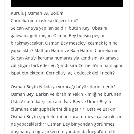
Kuruluş Osman 89. Bölüm:
Cornelia’nın maskesi düşecek mi?
Selcan Ana’ya yapılan saldırı bütün Kayı Obasını
galeyana getirmiştir. Osman Bey bu işin peşini
bırakmayacaktır. Osman Bey meseleyi çözmek için ne
yapacaktır? Malhun Hatun ve Bala Hatun, Cornelia’nın
Selcan Ana’yı koruma numarasıyla kendisini aklamaya
çalıştığını fark ederler. Şimdi sıra Cornelia’nın hainliğini
ispat etmektedir. Cornelia’yı açık edecek delil nedir?
Osman Bey’in Nikola’ya vuracağı büyük darbe nedir?
Osman Bey, Barkın ve İbrahim Fakih kimliğine bürünen
Usta Arius’u karşısına alır. İvaz Bey ve Umur Bey’in
ölümüne dair şüphelerini dile getirir. Usta ve Barkın,
Osman Bey’in şüphelerini bertaraf etmeye çalışmak için
ne yapacaklardır? Osman Bey bir yandan görünmez
düşmanıyla uğraşırken öte yandan da İnegöl’ün fethi