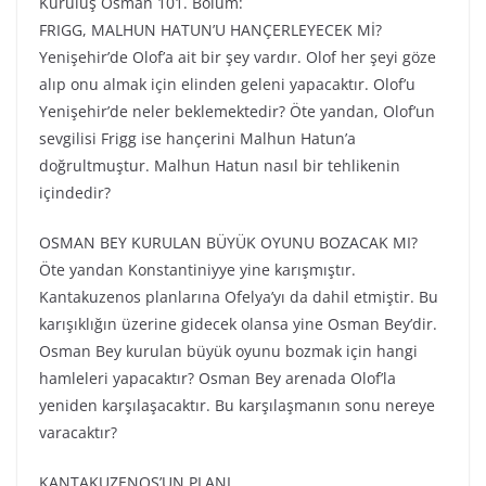
Kuruluş Osman 101. Bölüm:
FRIGG, MALHUN HATUN’U HANÇERLEYECEK Mİ?
Yenişehir’de Olof’a ait bir şey vardır. Olof her şeyi göze
alıp onu almak için elinden geleni yapacaktır. Olof’u
Yenişehir’de neler beklemektedir? Öte yandan, Olof’un
sevgilisi Frigg ise hançerini Malhun Hatun’a
doğrultmuştur. Malhun Hatun nasıl bir tehlikenin
içindedir?
OSMAN BEY KURULAN BÜYÜK OYUNU BOZACAK MI?
Öte yandan Konstantiniyye yine karışmıştır.
Kantakuzenos planlarına Ofelya’yı da dahil etmiştir. Bu
karışıklığın üzerine gidecek olansa yine Osman Bey’dir.
Osman Bey kurulan büyük oyunu bozmak için hangi
hamleleri yapacaktır? Osman Bey arenada Olof’la
yeniden karşılaşacaktır. Bu karşılaşmanın sonu nereye
varacaktır?
KANTAKUZENOS’UN PLANI