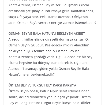
Kantakuzenos, Osman Bey ve zorlu düşmanı Olof’la
arasındaki çatışmayı durdurmaya gelir. Kantakuzenos,
suçu Ofelya’ya atar. Peki, Kantakuzenos, Ofelya’nın
adını Osman Bey’e vererek nereye varmak istemektedir?
OSMAN BEY VE BALA HATUN’U BEKLEYEN AKIBET
Alaeddin, küffar elinde dirayetli durmaya çalışır. O,
Osman Bey’in oğludur. Pes edecek midir? Alaeddin’i
bekleyen büyük tehlike nedir? Osman Bey ise
Kantakuzenos’a gözdağı verir. Oğlu Alaeddin’e bir şey
olursa hepsine bu dünyayı dar edecektir. Oğulları
Alaeddin’i aramaya giden yolda Osman Bey ile Bala
Hatun’u neler beklemektedir?
ÖKTEM BEY VE TURGUT BEY KARŞI KARŞIYA
Öktem Bey’in obası, Batur Alp’in şehit edilmesinden
sonra, acıları dinmeden yeni bir şok yaşarlar. Öktem
Bey ve Bengi Hatun; Turgut Bey’in karşısına dikilirler.