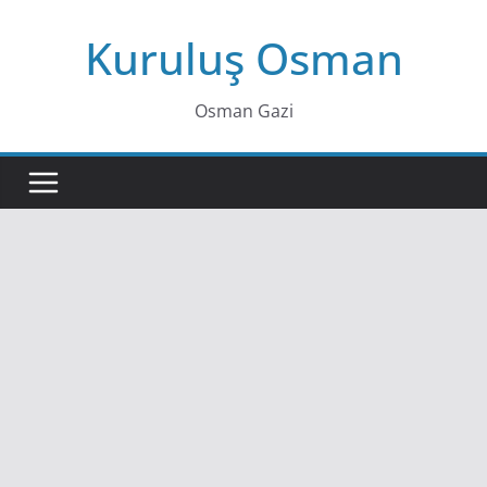
Skip
Kuruluş Osman
to
content
Osman Gazi