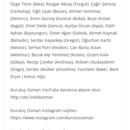
Özge Törer (Bala), Rüzgar Aksoy (Turgut), Çağrı Şensoy
(Cerkutay), Yiğit Uçan (Boran), Ahmet Yenilmez
(Demirci), Emin Gürsoy (Kumral Abdal), Buse Arslan
(Aygül), Emel Dede (Gonca), Açelya Özcan (Ayşe), Fatih
Ayhan (Baysungur), Ömer Ağan (Saltuk), Ahmet Kaynak
(Bahadır), Serdar Kayaokay (Gregor), Oğuzhan Karbi
(Nestor), Serhat Parıl (Feodor), Can Bartu Aslan
(Aktemur), Burak Alp Yenilmez (Kutan), Gizem Kala
(Gökçe), Recep Çavdar (Andreas), Rıdvan Uludaşdemir
(Diago), Serdar Akülker (Anselmo), Yazmeen Baker, Berk
Erçer ( Konur Alp).
Kuruluş Osman YouTube kanalına abone olun:
http://atv.link/kosman
Kuruluş Osman Instagram sayfası:
https://www.instagram.com/kurulusosman