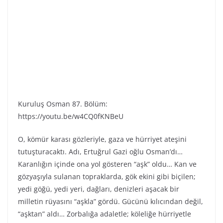
Kuruluş Osman 87. Bölüm:
https://youtu.be/w4CQ0fKNBeU
O, kömür karası gözleriyle, gaza ve hürriyet ateşini
tutuşturacaktı. Adı, Ertuğrul Gazi oğlu Osman’dı…
Karanlığın içinde ona yol gösteren “aşk” oldu… Kan ve
gözyaşıyla sulanan topraklarda, gök ekini gibi biçilen;
yedi göğü, yedi yeri, dağları, denizleri aşacak bir
milletin rüyasını “aşkla” gördü. Gücünü kılıcından değil,
“aşktan” aldı… Zorbalığa adaletle; köleliğe hürriyetle