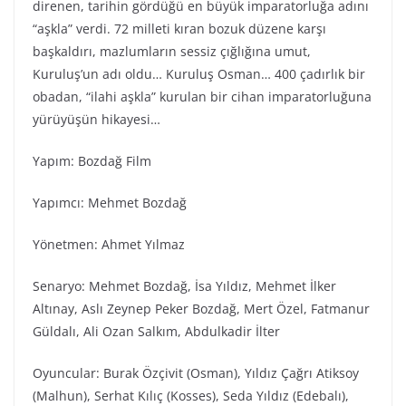
direnen, tarihin gördüğü en büyük imparatorluğa adını
“aşkla” verdi. 72 milleti kıran bozuk düzene karşı
başkaldırı, mazlumların sessiz çığlığına umut,
Kuruluş’un adı oldu… Kuruluş Osman… 400 çadırlık bir
obadan, “ilahi aşkla” kurulan bir cihan imparatorluğuna
yürüyüşün hikayesi…
Yapım: Bozdağ Film
Yapımcı: Mehmet Bozdağ
Yönetmen: Ahmet Yılmaz
Senaryo: Mehmet Bozdağ, İsa Yıldız, Mehmet İlker
Altınay, Aslı Zeynep Peker Bozdağ, Mert Özel, Fatmanur
Güldalı, Ali Ozan Salkım, Abdulkadir İlter
Oyuncular: Burak Özçivit (Osman), Yıldız Çağrı Atiksoy
(Malhun), Serhat Kılıç (Kosses), Seda Yıldız (Edebalı),