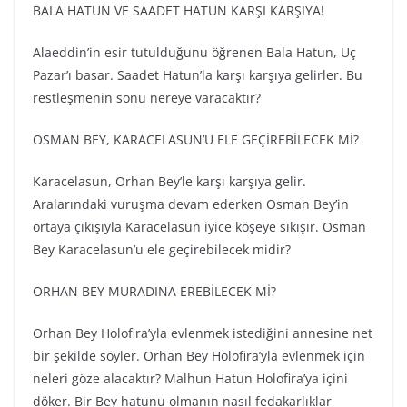
BALA HATUN VE SAADET HATUN KARŞI KARŞIYA!
Alaeddin’in esir tutulduğunu öğrenen Bala Hatun, Uç
Pazar’ı basar. Saadet Hatun’la karşı karşıya gelirler. Bu
restleşmenin sonu nereye varacaktır?
OSMAN BEY, KARACELASUN’U ELE GEÇİREBİLECEK Mİ?
Karacelasun, Orhan Bey’le karşı karşıya gelir.
Aralarındaki vuruşma devam ederken Osman Bey’in
ortaya çıkışıyla Karacelasun iyice köşeye sıkışır. Osman
Bey Karacelasun’u ele geçirebilecek midir?
ORHAN BEY MURADINA EREBİLECEK Mİ?
Orhan Bey Holofira’yla evlenmek istediğini annesine net
bir şekilde söyler. Orhan Bey Holofira’yla evlenmek için
neleri göze alacaktır? Malhun Hatun Holofira’ya içini
döker. Bir Bey hatunu olmanın nasıl fedakarlıklar