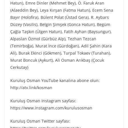
Hatun), Emre Dinler (Mehmet Bey), Ö. Faruk Aran
(Alaeddin Bey), Leya Kırşan (Fatma Hatun), Ecem Sena
Bayır (Holofira), Bülent Polat (Üstad Gera), R. Aybars
Düzey (Vasilis), Belgin Şimşek (Gonca Hatun), Begüm
Çağla Taşkın (Ülgen Hatun), Fatih Ayhan (Baysungur),
Alpaslan Özmol (Gürbüz Alp), Tezhan Tezcan
(Temirboğa), Murat İnce (Gürdoğan), Adil Şahin (Kara
Ali), Burak Ekinci (Gökmen), Turpal Tokaev (Turahan),
Murat Boncuk (Aykurt), Ali Osman Arıkbaş (Çocuk
Cerkutay)
Kuruluş Osman YouTube kanalına abone olun:
http://atv.link/kosman
Kuruluş Osman Instagram sayfası:
https://www.instagram.com/kurulusosman
Kuruluş Osman Twitter sayfası: