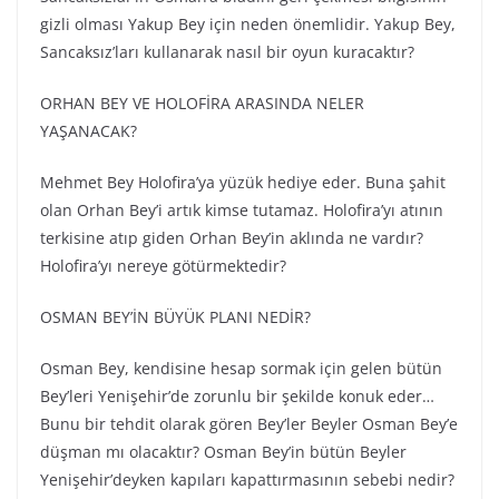
gizli olması Yakup Bey için neden önemlidir. Yakup Bey,
Sancaksız’ları kullanarak nasıl bir oyun kuracaktır?
ORHAN BEY VE HOLOFİRA ARASINDA NELER
YAŞANACAK?
Mehmet Bey Holofira’ya yüzük hediye eder. Buna şahit
olan Orhan Bey’i artık kimse tutamaz. Holofira’yı atının
terkisine atıp giden Orhan Bey’in aklında ne vardır?
Holofira’yı nereye götürmektedir?
OSMAN BEY’İN BÜYÜK PLANI NEDİR?
Osman Bey, kendisine hesap sormak için gelen bütün
Bey’leri Yenişehir’de zorunlu bir şekilde konuk eder…
Bunu bir tehdit olarak gören Bey’ler Beyler Osman Bey’e
düşman mı olacaktır? Osman Bey’in bütün Beyler
Yenişehir’deyken kapıları kapattırmasının sebebi nedir?