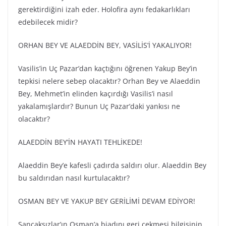
gerektirdiğini izah eder. Holofira aynı fedakarlıkları
edebilecek midir?
ORHAN BEY VE ALAEDDİN BEY, VASİLİS’İ YAKALIYOR!
Vasilis’in Uç Pazar’dan kaçtığını öğrenen Yakup Bey’in
tepkisi nelere sebep olacaktır? Orhan Bey ve Alaeddin
Bey, Mehmet’in elinden kaçırdığı Vasilis’i nasıl
yakalamışlardır? Bunun Uç Pazar’daki yankısı ne
olacaktır?
ALAEDDİN BEY’İN HAYATI TEHLİKEDE!
Alaeddin Bey’e kafesli çadırda saldırı olur. Alaeddin Bey
bu saldırıdan nasıl kurtulacaktır?
OSMAN BEY VE YAKUP BEY GERİLİMİ DEVAM EDİYOR!
Sancaksızlar’ın Osman’a biadını geri çekmesi bilgisinin