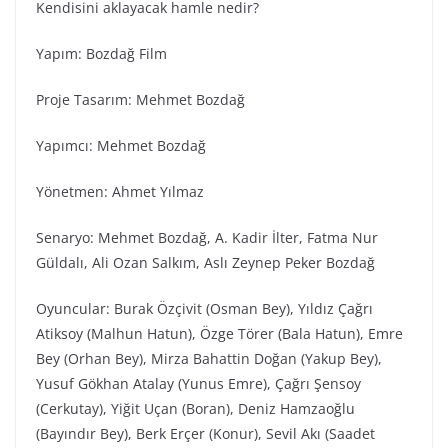
Kendisini aklayacak hamle nedir?
Yapım: Bozdağ Fi̇lm
Proje Tasarım: Mehmet Bozdağ
Yapımcı: Mehmet Bozdağ
Yönetmen: Ahmet Yılmaz
Senaryo: Mehmet Bozdağ, A. Kadir İlter, Fatma Nur
Güldalı, Ali Ozan Salkım, Aslı Zeynep Peker Bozdağ
Oyuncular: Burak Özçivit (Osman Bey), Yıldız Çağrı
Atiksoy (Malhun Hatun), Özge Törer (Bala Hatun), Emre
Bey (Orhan Bey), Mirza Bahattin Doğan (Yakup Bey),
Yusuf Gökhan Atalay (Yunus Emre), Çağrı Şensoy
(Cerkutay), Yiğit Uçan (Boran), Deniz Hamzaoğlu
(Bayındır Bey), Berk Erçer (Konur), Sevil Akı (Saadet