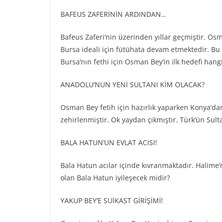
BAFEUS ZAFERİNİN ARDINDAN…
Bafeus Zaferi’nin üzerinden yıllar geçmiştir. O
Bursa ideali için fütühata devam etmektedir. B
Bursa’nın fethi için Osman Bey’in ilk hedefi hangi
ANADOLU’NUN YENİ SULTANI KİM OLACAK?
Osman Bey fetih için hazırlık yaparken Konya’da
zehirlenmiştir. Ok yaydan çıkmıştır. Türk’ün Sult
BALA HATUN’UN EVLAT ACISI!
Bala Hatun acılar içinde kıvranmaktadır. Halime’
olan Bala Hatun iyileşecek midir?
YAKUP BEY’E SUİKAST GİRİŞİMİ!