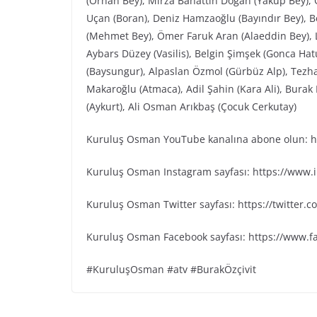
(Orhan Bey), Mirza Bahattin Doğan (Yakup Bey), G
Uçan (Boran), Deniz Hamzaoğlu (Bayındır Bey), Be
(Mehmet Bey), Ömer Faruk Aran (Alaeddin Bey), L
Aybars Düzey (Vasilis), Belgin Şimşek (Gonca Ha
(Baysungur), Alpaslan Özmol (Gürbüz Alp), Tezh
Makaroğlu (Atmaca), Adil Şahin (Kara Ali), Bura
(Aykurt), Ali Osman Arıkbaş (Çocuk Cerkutay)
Kuruluş Osman YouTube kanalına abone olun: ht
Kuruluş Osman Instagram sayfası: https://www
Kuruluş Osman Twitter sayfası: https://twitter
Kuruluş Osman Facebook sayfası: https://www.
#KuruluşOsman #atv #BurakÖzçivit