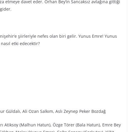
a etmeye davet eder. Orhan Bey’in Sancaksız avlağına gittiği
gider.
şehir’e şiirleriyle nefes olan biri gelir. Yunus Emre! Yunus
asıl etki edecektir?
ur Güldalı, Ali Ozan Salkım, Aslı Zeynep Peker Bozdağ
ğrı Atiksoy (Malhun Hatun), Özge Törer (Bala Hatun), Emre Bey