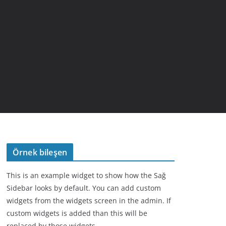
Örnek bileşen
This is an example widget to show how the Sağ
Sidebar looks by default. You can add custom
widgets from the widgets screen in the admin. If
custom widgets is added than this will be
replaced by those widgets.