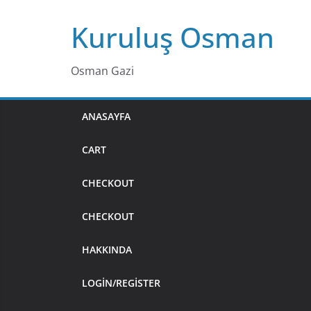
Skip
Kuruluş Osman
to
content
Osman Gazi
ANASAYFA
CART
CHECKOUT
CHECKOUT
HAKKINDA
LOGIN/REGISTER