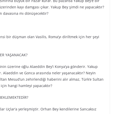
ınırına büyük bir Pazar kurar. Bu pazarda Yakup Bey’e bir
 üzerinden kayı damgası çıkar. Yakup Bey şimdi ne yapacaktır?
kan davasına mı dönüşecektir?
nsi bir düşman olan Vasilis, Roma’yı diriltmek için her şeyi
LER YAŞANACAK?
nin üzerine oğlu Alaeddin Bey’i Konya’ya gönderir. Yakup
tır. Alaeddin ve Gonca arasında neler yaşanacaktır? Neyin
tan Mesud’un zehirlendiği haberini alır almaz, Türk’e Sultan
 için hangi hamleyi yapacaktır?
BEKLEMEKTEDİR?
ar Uçlar’a yerleşmiştir. Orhan Bey kendilerine Sancaksız