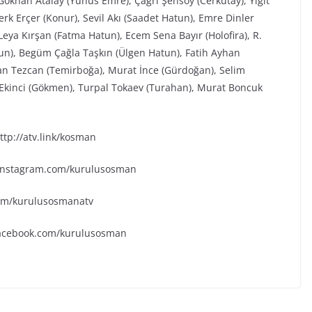
ökhan Atalay (Yunus Emre), Çağrı Şensoy (Cerkutay), Yiğit
rk Erçer (Konur), Sevil Akı (Saadet Hatun), Emre Dinler
eya Kırşan (Fatma Hatun), Ecem Sena Bayır (Holofira), R.
tun), Begüm Çağla Taşkın (Ülgen Hatun), Fatih Ayhan
an Tezcan (Temirboğa), Murat İnce (Gürdoğan), Selim
k Ekinci (Gökmen), Turpal Tokaev (Turahan), Murat Boncuk
tp://atv.link/kosman
.instagram.com/kurulusosman
.com/kurulusosmanatv
facebook.com/kurulusosman