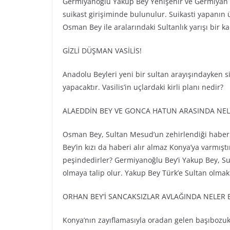
Germiyanoğlu Yakup Bey Yenişehir ve Germiyan s
suikast girişiminde bulunulur. Suikasti yapanın
Osman Bey ile aralarındaki Sultanlık yarışı bir 
GİZLİ DÜŞMAN VASİLİS!
Anadolu Beyleri yeni bir sultan arayışındayken si
yapacaktır. Vasilis’in uçlardaki kirli planı nedir?
ALAEDDİN BEY VE GONCA HATUN ARASINDA NE
Osman Bey, Sultan Mesud’un zehirlendiği haberi
Bey’in kızı da haberi alır almaz Konya’ya varmış
peşindedirler? Germiyanoğlu Bey’i Yakup Bey, Sul
olmaya talip olur. Yakup Bey Türk’e Sultan olmak
ORHAN BEY’İ SANCAKSIZLAR AVLAĞINDA NELER 
Konya’nın zayıflamasıyla oradan gelen başıbozukl