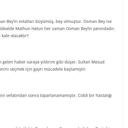
sman Bey’in evlatları büyümüş, bey olmuştur. Osman Bey ise
u idealde Malhun Hatun her zaman Osman Bey’in yanındadır.
 kale olacaktır?
n gelen haber saraya yıldırım gibi düşer. Sultan Mesud
anı’nı seçmek için gayrı mücadele başlamıştır.
nin vefatından sonra toparlanamamıştır. Ciddi bir hastalığı