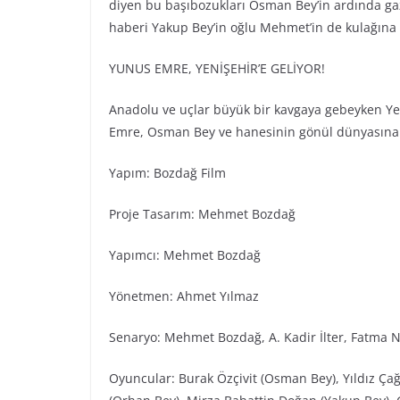
diyen bu başıbozukları Osman Bey’in ardında gaz
haberi Yakup Bey’in oğlu Mehmet’in de kulağına 
YUNUS EMRE, YENİŞEHİR’E GELİYOR!
Anadolu ve uçlar büyük bir kavgaya gebeyken Yeni
Emre, Osman Bey ve hanesinin gönül dünyasına n
Yapım: Bozdağ Fi̇lm
Proje Tasarım: Mehmet Bozdağ
Yapımcı: Mehmet Bozdağ
Yönetmen: Ahmet Yılmaz
Senaryo: Mehmet Bozdağ, A. Kadir İlter, Fatma N
Oyuncular: Burak Özçivit (Osman Bey), Yıldız Ça