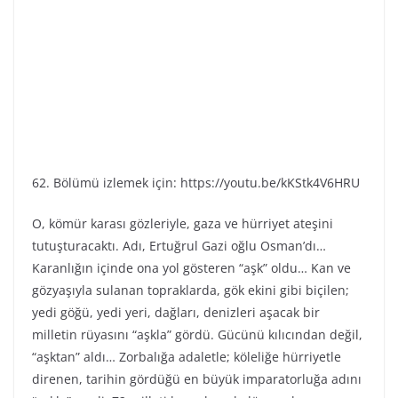
62. Bölümü izlemek için: https://youtu.be/kKStk4V6HRU
O, kömür karası gözleriyle, gaza ve hürriyet ateşini
tutuşturacaktı. Adı, Ertuğrul Gazi oğlu Osman’dı…
Karanlığın içinde ona yol gösteren “aşk” oldu… Kan ve
gözyaşıyla sulanan topraklarda, gök ekini gibi biçilen;
yedi göğü, yedi yeri, dağları, denizleri aşacak bir
milletin rüyasını “aşkla” gördü. Gücünü kılıcından değil,
“aşktan” aldı… Zorbalığa adaletle; köleliğe hürriyetle
direnen, tarihin gördüğü en büyük imparatorluğa adını