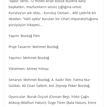
“aşkla” verdi. 72 milleti kıran bozuk düzene karşı
başkaldırı, mazlumların sessiz çığlığına umut,
Kuruluş’un adı oldu… Kuruluş Osman… 400 çadırlık bir
obadan, “ilahi aşkla” kurulan bir cihan imparatorluğuna
yürüyüşün hikayesi…
Yapım: Bozdağ Fi̇lm
Proje Tasarım: Mehmet Bozdağ
Yapımcı: Mehmet Bozdağ
Yönetmen: Ahmet Yılmaz
Senaryo: Mehmet Bozdağ, A. Kadir İlter, Fatma Nur
Güldalı, Ali Ozan Salkım, Aslı Zeynep Peker Bozdağ
Oyuncular: Burak Özçivit (Osman Bey), Yıldız Çağrı
Atiksoy (Malhun Hatun), Özge Törer (Bala Hatun), Emre