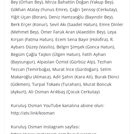
Bey (Orhan Bey), Mirza Bahattin Doğan (Yakup Bey),
Gökhan Atalay (Yunus Emre), Çağrı Şensoy (Cerkutay),
Yiğit Uçan (Boran), Deniz Hamzaoğlu (Bayındır Bey),
Berk Erçer (Konur), Sevil Akı (Saadet Hatun), Emre Dinler
(Mehmet Bey), Ömer Faruk Aran (Alaeddin Bey), Leya
Kırşan (Fatma Hatun), Ecem Sena Bayır (Holofira), R.
Aybars Düzey (Vasilis), Belgin Şimşek (Gonca Hatun),
Begüm Çağla Taşkın (Ülgen Hatun), Fatih Ayhan
(Baysungur), Alpaslan Özmol (Gürbüz Alp), Tezhan
Tezcan (Temirboğa), Murat İnce (Gürdoğan), Selim
Makaroğlu (Atmaca), Adil Şahin (Kara Ali), Burak Ekinci
(Gökmen), Turpal Tokaev (Turahan), Murat Boncuk
(Aykurt), Ali Osman Arıkbaş (Çocuk Cerkutay)
Kuruluş Osman YouTube kanalına abone olun:
http://atv.link/kosman
Kuruluş Osman Instagram sayfası: