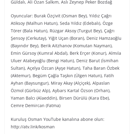
Güldalı, Ali Ozan Salkım, Aslı Zeynep Peker Bozdağ
Oyuncular: Burak Özçivit (Osman Bey), Yıldız Çağrı
Atiksoy (Malhun Hatun), Seda Yıldız (Edebalı), Özge
Törer (Bala Hatun), Rüzgar Aksoy (Turgut Bey), Çağrı
Şensoy (Cerkutay), Yiğit Uçan (Boran), Deniz Hamzaoğlu
(Bayındır Bey), Berik Aitzhanov (Komutan Nayman),
Emin Gürsoy (Kumral Abdal), Berk Erçer (Konur), Almıla
Uluer Atabeyoğlu (Bengi Hatun), Deniz Barut (İsmihan
Sultan), Açelya Özcan (Ayşe Hatun), Taha Baran Özbek
(Aktemur), Begüm Çağla Taşkın (Ülgen Hatun), Fatih
Ayhan (Baysungur), Miray Akay (Alçiçek), Alpaslan
Özmol (Gürbüz Alp), Aybars Kartal Özson (Orhan),
Yaman Balcı (Alaeddin), Birsen Dürülü (Kara Ebe),
Cemre Demircan (Fatma)
Kuruluş Osman YouTube kanalına abone olun:
http://atv.link/kosman