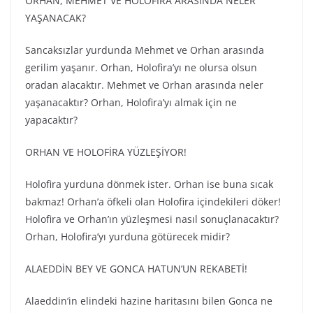
ORHAN, MEHMET VE HOLOFİRA ARASINDA NELER
YAŞANACAK?
Sancaksızlar yurdunda Mehmet ve Orhan arasında
gerilim yaşanır. Orhan, Holofira’yı ne olursa olsun
oradan alacaktır. Mehmet ve Orhan arasında neler
yaşanacaktır? Orhan, Holofira’yı almak için ne
yapacaktır?
ORHAN VE HOLOFİRA YÜZLEŞİYOR!
Holofira yurduna dönmek ister. Orhan ise buna sıcak
bakmaz! Orhan’a öfkeli olan Holofira içindekileri döker!
Holofira ve Orhan’ın yüzleşmesi nasıl sonuçlanacaktır?
Orhan, Holofira’yı yurduna götürecek midir?
ALAEDDİN BEY VE GONCA HATUN’UN REKABETİ!
Alaeddin’in elindeki hazine haritasını bilen Gonca ne