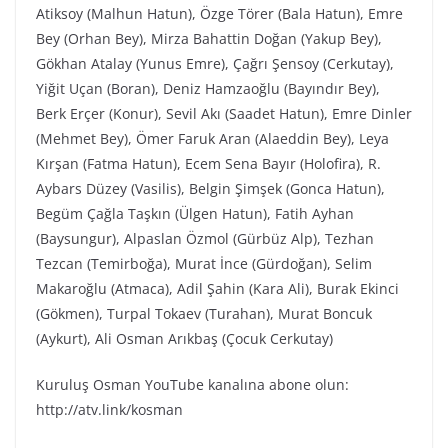
Atiksoy (Malhun Hatun), Özge Törer (Bala Hatun), Emre
Bey (Orhan Bey), Mirza Bahattin Doğan (Yakup Bey),
Gökhan Atalay (Yunus Emre), Çağrı Şensoy (Cerkutay),
Yiğit Uçan (Boran), Deniz Hamzaoğlu (Bayındır Bey),
Berk Erçer (Konur), Sevil Akı (Saadet Hatun), Emre Dinler
(Mehmet Bey), Ömer Faruk Aran (Alaeddin Bey), Leya
Kırşan (Fatma Hatun), Ecem Sena Bayır (Holofira), R.
Aybars Düzey (Vasilis), Belgin Şimşek (Gonca Hatun),
Begüm Çağla Taşkın (Ülgen Hatun), Fatih Ayhan
(Baysungur), Alpaslan Özmol (Gürbüz Alp), Tezhan
Tezcan (Temirboğa), Murat İnce (Gürdoğan), Selim
Makaroğlu (Atmaca), Adil Şahin (Kara Ali), Burak Ekinci
(Gökmen), Turpal Tokaev (Turahan), Murat Boncuk
(Aykurt), Ali Osman Arıkbaş (Çocuk Cerkutay)
Kuruluş Osman YouTube kanalına abone olun:
http://atv.link/kosman