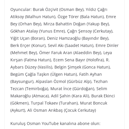
Oyuncular: Burak Özçivit (Osman Bey), Yıldız Çağrı
Atiksoy (Malhun Hatun), Özge Törer (Bala Hatun), Emre
Bey (Orhan Bey), Mirza Bahattin Doğan (Yakup Bey),
Gökhan Atalay (Yunus Emre), Çağrı Şensoy (Cerkutay),
Yiğit Uçan (Boran), Deniz Hamzaoğlu (Bayındır Bey),
Berk Erçer (Konur), Sevil Akı (Saadet Hatun), Emre Dinler
(Mehmet Bey), Ömer Faruk Aran (Alaeddin Bey), Leya
Kırşan (Fatma Hatun), Ecem Sena Bayır (Holofira), R.
Aybars Düzey (Vasilis), Belgin Şimşek (Gonca Hatun),
Begüm Çağla Taşkın (Ülgen Hatun), Fatih Ayhan
(Baysungur), Alpaslan Özmol (Gürbüz Alp), Tezhan
Tezcan (Temirboğa), Murat İnce (Gürdoğan), Selim
Makaroğlu (Atmaca), Adil Şahin (Kara Ali), Burak Ekinci
(Gökmen), Turpal Tokaev (Turahan), Murat Boncuk
(Aykurt), Ali Osman Arıkbaş (Çocuk Cerkutay)
Kuruluş Osman YouTube kanalına abone olun: