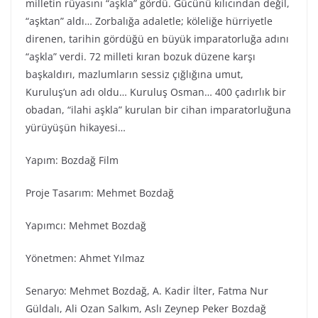
milletin rüyasını “aşkla” gördü. Gücünü kılıcından değil,
“aşktan” aldı… Zorbalığa adaletle; köleliğe hürriyetle
direnen, tarihin gördüğü en büyük imparatorluğa adını
“aşkla” verdi. 72 milleti kıran bozuk düzene karşı
başkaldırı, mazlumların sessiz çığlığına umut,
Kuruluş’un adı oldu… Kuruluş Osman… 400 çadırlık bir
obadan, “ilahi aşkla” kurulan bir cihan imparatorluğuna
yürüyüşün hikayesi…
Yapım: Bozdağ Fi̇lm
Proje Tasarım: Mehmet Bozdağ
Yapımcı: Mehmet Bozdağ
Yönetmen: Ahmet Yılmaz
Senaryo: Mehmet Bozdağ, A. Kadir İlter, Fatma Nur
Güldalı, Ali Ozan Salkım, Aslı Zeynep Peker Bozdağ