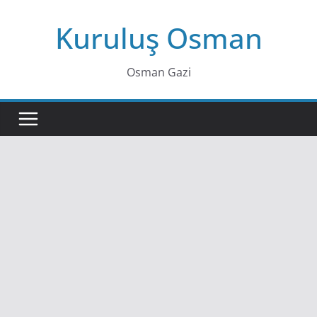
Skip
Kuruluş Osman
to
content
Osman Gazi