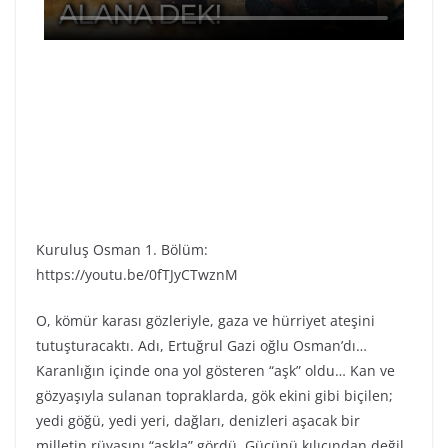
Kuruluş Osman 1. Bölüm:
https://youtu.be/0fTJyCTwznM
O, kömür karası gözleriyle, gaza ve hürriyet ateşini
tutuşturacaktı. Adı, Ertuğrul Gazi oğlu Osman’dı…
Karanlığın içinde ona yol gösteren “aşk” oldu… Kan ve
gözyaşıyla sulanan topraklarda, gök ekini gibi biçilen;
yedi göğü, yedi yeri, dağları, denizleri aşacak bir
milletin rüyasını “aşkla” gördü. Gücünü kılıcından değil,