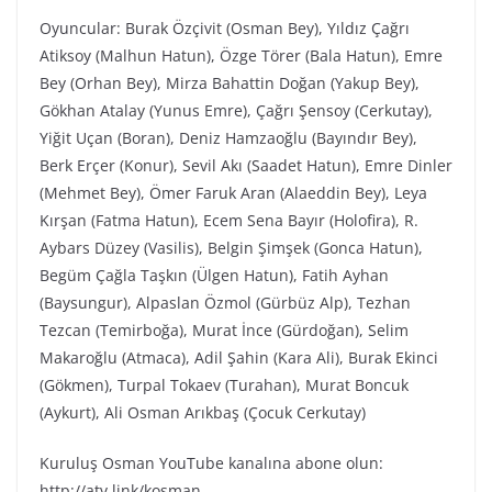
Oyuncular: Burak Özçivit (Osman Bey), Yıldız Çağrı
Atiksoy (Malhun Hatun), Özge Törer (Bala Hatun), Emre
Bey (Orhan Bey), Mirza Bahattin Doğan (Yakup Bey),
Gökhan Atalay (Yunus Emre), Çağrı Şensoy (Cerkutay),
Yiğit Uçan (Boran), Deniz Hamzaoğlu (Bayındır Bey),
Berk Erçer (Konur), Sevil Akı (Saadet Hatun), Emre Dinler
(Mehmet Bey), Ömer Faruk Aran (Alaeddin Bey), Leya
Kırşan (Fatma Hatun), Ecem Sena Bayır (Holofira), R.
Aybars Düzey (Vasilis), Belgin Şimşek (Gonca Hatun),
Begüm Çağla Taşkın (Ülgen Hatun), Fatih Ayhan
(Baysungur), Alpaslan Özmol (Gürbüz Alp), Tezhan
Tezcan (Temirboğa), Murat İnce (Gürdoğan), Selim
Makaroğlu (Atmaca), Adil Şahin (Kara Ali), Burak Ekinci
(Gökmen), Turpal Tokaev (Turahan), Murat Boncuk
(Aykurt), Ali Osman Arıkbaş (Çocuk Cerkutay)
Kuruluş Osman YouTube kanalına abone olun:
http://atv.link/kosman