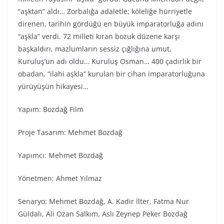
“aşktan” aldı… Zorbalığa adaletle; köleliğe hürriyetle
direnen, tarihin gördüğü en büyük imparatorluğa adını
“aşkla” verdi. 72 milleti kıran bozuk düzene karşı
başkaldırı, mazlumların sessiz çığlığına umut,
Kuruluş’un adı oldu… Kuruluş Osman… 400 çadırlık bir
obadan, “ilahi aşkla” kurulan bir cihan imparatorluğuna
yürüyüşün hikayesi…
Yapım: Bozdağ Fi̇lm
Proje Tasarım: Mehmet Bozdağ
Yapımcı: Mehmet Bozdağ
Yönetmen: Ahmet Yılmaz
Senaryo: Mehmet Bozdağ, A. Kadir İlter, Fatma Nur
Güldalı, Ali Ozan Salkım, Aslı Zeynep Peker Bozdağ