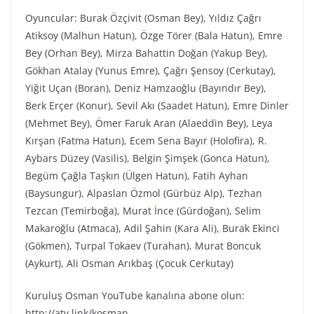
Oyuncular: Burak Özçivit (Osman Bey), Yıldız Çağrı
Atiksoy (Malhun Hatun), Özge Törer (Bala Hatun), Emre
Bey (Orhan Bey), Mirza Bahattin Doğan (Yakup Bey),
Gökhan Atalay (Yunus Emre), Çağrı Şensoy (Cerkutay),
Yiğit Uçan (Boran), Deniz Hamzaoğlu (Bayındır Bey),
Berk Erçer (Konur), Sevil Akı (Saadet Hatun), Emre Dinler
(Mehmet Bey), Ömer Faruk Aran (Alaeddin Bey), Leya
Kırşan (Fatma Hatun), Ecem Sena Bayır (Holofira), R.
Aybars Düzey (Vasilis), Belgin Şimşek (Gonca Hatun),
Begüm Çağla Taşkın (Ülgen Hatun), Fatih Ayhan
(Baysungur), Alpaslan Özmol (Gürbüz Alp), Tezhan
Tezcan (Temirboğa), Murat İnce (Gürdoğan), Selim
Makaroğlu (Atmaca), Adil Şahin (Kara Ali), Burak Ekinci
(Gökmen), Turpal Tokaev (Turahan), Murat Boncuk
(Aykurt), Ali Osman Arıkbaş (Çocuk Cerkutay)
Kuruluş Osman YouTube kanalına abone olun:
http://atv.link/kosman