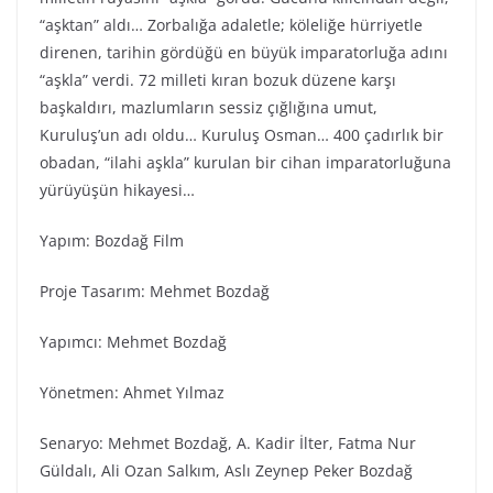
“aşktan” aldı… Zorbalığa adaletle; köleliğe hürriyetle
direnen, tarihin gördüğü en büyük imparatorluğa adını
“aşkla” verdi. 72 milleti kıran bozuk düzene karşı
başkaldırı, mazlumların sessiz çığlığına umut,
Kuruluş’un adı oldu… Kuruluş Osman… 400 çadırlık bir
obadan, “ilahi aşkla” kurulan bir cihan imparatorluğuna
yürüyüşün hikayesi…
Yapım: Bozdağ Fi̇lm
Proje Tasarım: Mehmet Bozdağ
Yapımcı: Mehmet Bozdağ
Yönetmen: Ahmet Yılmaz
Senaryo: Mehmet Bozdağ, A. Kadir İlter, Fatma Nur
Güldalı, Ali Ozan Salkım, Aslı Zeynep Peker Bozdağ