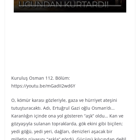
Kuruluş Osman 112. Bölüm:
https://youtu.be/mGadII2wd6Y
O, kömür karası gözleriyle, gaza ve hürriyet ateşini
tutuşturacaktı. Adı, Ertuğrul Gazi oğlu Osman’dı…
Karanlığın içinde ona yol gösteren “aşk” oldu… Kan ve
gözyaşıyla sulanan topraklarda, gök ekini gibi biçilen;
yedi göğü, yedi yeri, dağları, denizleri aşacak bir
milletin rüyasını “aşkla” gördü. Gücünü kılıcından değil,