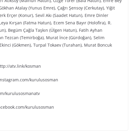
ğrı Atiksoy (Malhun Hatun), Özge Törer (Bala Hatun), Emre Bey
ökhan Atalay (Yunus Emre), Çağrı Şensoy (Cerkutay), Yiğit
rk Erçer (Konur), Sevil Akı (Saadet Hatun), Emre Dinler
eya Kırşan (Fatma Hatun), Ecem Sena Bayır (Holofira), R.
tun), Begüm Çağla Taşkın (Ülgen Hatun), Fatih Ayhan
an Tezcan (Temirboğa), Murat İnce (Gürdoğan), Selim
k Ekinci (Gökmen), Turpal Tokaev (Turahan), Murat Boncuk
tp://atv.link/kosman
.instagram.com/kurulusosman
.com/kurulusosmanatv
facebook.com/kurulusosman