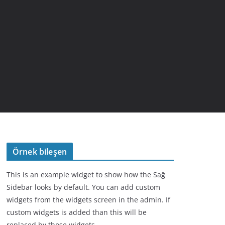
Örnek bileşen
This is an example widget to show how the Sağ
Sidebar looks by default. You can add custom
widgets from the widgets screen in the admin. If
custom widgets is added than this will be
replaced by those widgets.