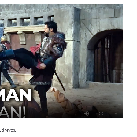
GEdMvtxE