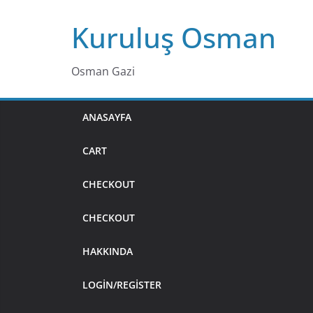
Skip
Kuruluş Osman
to
content
Osman Gazi
ANASAYFA
CART
CHECKOUT
CHECKOUT
HAKKINDA
LOGIN/REGISTER