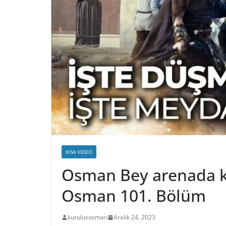
KISA VIDEO
Osman Bey arenada küf
Osman 101. Bölüm
kurulusosman
Aralık 24, 2023