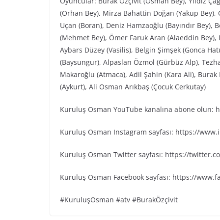
Oyuncular: Burak Özçivit (Osman Bey), Yıldız Ça
(Orhan Bey), Mirza Bahattin Doğan (Yakup Bey), G
Uçan (Boran), Deniz Hamzaoğlu (Bayındır Bey), Be
(Mehmet Bey), Ömer Faruk Aran (Alaeddin Bey), L
Aybars Düzey (Vasilis), Belgin Şimşek (Gonca Ha
(Baysungur), Alpaslan Özmol (Gürbüz Alp), Tezh
Makaroğlu (Atmaca), Adil Şahin (Kara Ali), Bura
(Aykurt), Ali Osman Arıkbaş (Çocuk Cerkutay)
Kuruluş Osman YouTube kanalına abone olun: ht
Kuruluş Osman Instagram sayfası: https://www
Kuruluş Osman Twitter sayfası: https://twitter
Kuruluş Osman Facebook sayfası: https://www.
#KuruluşOsman #atv #BurakÖzçivit