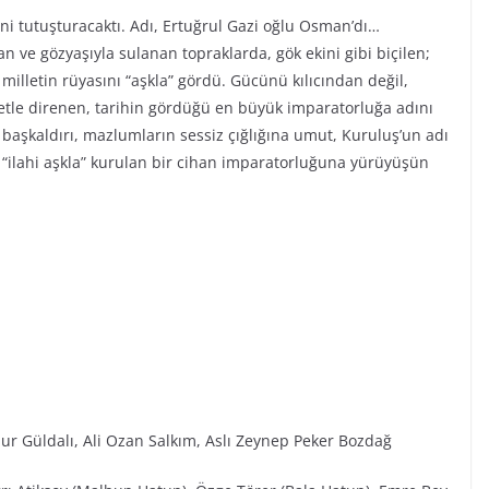
ini tutuşturacaktı. Adı, Ertuğrul Gazi oğlu Osman’dı…
n ve gözyaşıyla sulanan topraklarda, gök ekini gibi biçilen;
r milletin rüyasını “aşkla” gördü. Gücünü kılıcından değil,
iyetle direnen, tarihin gördüğü en büyük imparatorluğa adını
ı başkaldırı, mazlumların sessiz çığlığına umut, Kuruluş’un adı
“ilahi aşkla” kurulan bir cihan imparatorluğuna yürüyüşün
ur Güldalı, Ali Ozan Salkım, Aslı Zeynep Peker Bozdağ