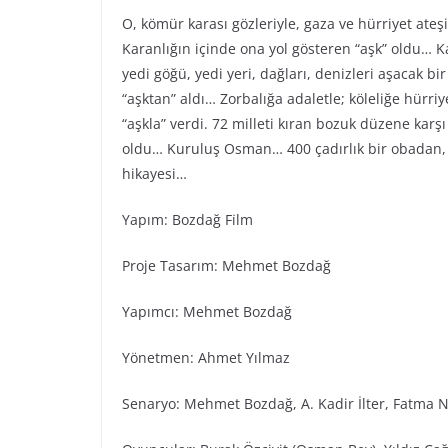
O, kömür karası gözleriyle, gaza ve hürriyet ateş
Karanlığın içinde ona yol gösteren “aşk” oldu… Ka
yedi göğü, yedi yeri, dağları, denizleri aşacak bi
“aşktan” aldı… Zorbalığa adaletle; köleliğe hürr
“aşkla” verdi. 72 milleti kıran bozuk düzene karş
oldu… Kuruluş Osman… 400 çadırlık bir obadan, 
hikayesi…
Yapım: Bozdağ Fi̇lm
Proje Tasarım: Mehmet Bozdağ
Yapımcı: Mehmet Bozdağ
Yönetmen: Ahmet Yılmaz
Senaryo: Mehmet Bozdağ, A. Kadir İlter, Fatma N