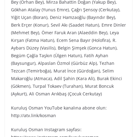
Bey (Orhan Bey), Mirza Bahattin Doğan (Yakup Bey),
Gökhan Atalay (Yunus Emre), Çağrı Şensoy (Cerkutay),
Yiğit Uçan (Boran), Deniz Hamzaoğlu (Bayındır Bey),
Berk Erçer (Konur), Sevil Akı (Saadet Hatun), Emre Dinler
(Mehmet Bey), Ömer Faruk Aran (Alaeddin Bey), Leya
Kırşan (Fatma Hatun), Ecem Sena Bayır (Holofira), R.
Aybars Düzey (Vasilis), Belgin Şimşek (Gonca Hatun),
Begüm Çağla Taşkın (Ülgen Hatun), Fatih Ayhan
(Baysungur), Alpaslan Özmol (Gürbüz Alp), Tezhan
Tezcan (Temirboğa), Murat İnce (Gürdoğan), Selim
Makaroğlu (Atmaca), Adil Şahin (Kara Ali), Burak Ekinci
(Gökmen), Turpal Tokaev (Turahan), Murat Boncuk
(Aykurt), Ali Osman Arıkbaş (Çocuk Cerkutay)
Kuruluş Osman YouTube kanalına abone olun:
http://atv.link/kosman
Kuruluş Osman Instagram sayfası: