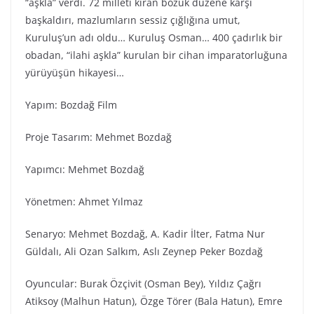
“aşkla” verdi. 72 milleti kıran bozuk düzene karşı
başkaldırı, mazlumların sessiz çığlığına umut,
Kuruluş’un adı oldu… Kuruluş Osman… 400 çadırlık bir
obadan, “ilahi aşkla” kurulan bir cihan imparatorluğuna
yürüyüşün hikayesi…
Yapım: Bozdağ Fi̇lm
Proje Tasarım: Mehmet Bozdağ
Yapımcı: Mehmet Bozdağ
Yönetmen: Ahmet Yılmaz
Senaryo: Mehmet Bozdağ, A. Kadir İlter, Fatma Nur
Güldalı, Ali Ozan Salkım, Aslı Zeynep Peker Bozdağ
Oyuncular: Burak Özçivit (Osman Bey), Yıldız Çağrı
Atiksoy (Malhun Hatun), Özge Törer (Bala Hatun), Emre