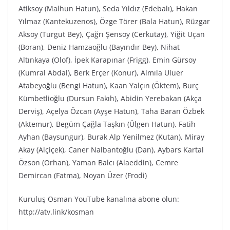
Atiksoy (Malhun Hatun), Seda Yıldız (Edebalı), Hakan
Yılmaz (Kantekuzenos), Özge Törer (Bala Hatun), Rüzgar
Aksoy (Turgut Bey), Çağrı Şensoy (Cerkutay), Yiğit Uçan
(Boran), Deniz Hamzaoğlu (Bayındır Bey), Nihat
Altınkaya (Olof), İpek Karapınar (Frigg), Emin Gürsoy
(Kumral Abdal), Berk Erçer (Konur), Almıla Uluer
Atabeyoğlu (Bengi Hatun), Kaan Yalçın (Öktem), Burç
Kümbetlioğlu (Dursun Fakıh), Abidin Yerebakan (Akça
Derviş), Açelya Özcan (Ayşe Hatun), Taha Baran Özbek
(Aktemur), Begüm Çağla Taşkın (Ülgen Hatun), Fatih
Ayhan (Baysungur), Burak Alp Yenilmez (Kutan), Miray
Akay (Alçiçek), Caner Nalbantoğlu (Dan), Aybars Kartal
Özson (Orhan), Yaman Balcı (Alaeddin), Cemre
Demircan (Fatma), Noyan Üzer (Frodi)
Kuruluş Osman YouTube kanalına abone olun:
http://atv.link/kosman