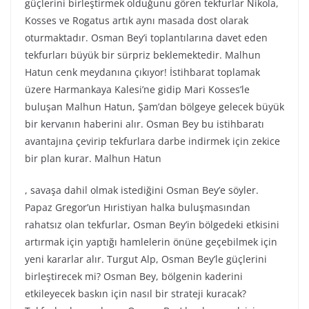
güçlerini birleştirmek olduğunu gören tekfurlar Nikola,
Kosses ve Rogatus artık aynı masada dost olarak
oturmaktadır. Osman Bey’i toplantılarına davet eden
tekfurları büyük bir sürpriz beklemektedir. Malhun
Hatun cenk meydanına çıkıyor! İstihbarat toplamak
üzere Harmankaya Kalesi’ne gidip Mari Kosses’le
buluşan Malhun Hatun, Şam’dan bölgeye gelecek büyük
bir kervanın haberini alır. Osman Bey bu istihbaratı
avantajına çevirip tekfurlara darbe indirmek için zekice
bir plan kurar. Malhun Hatun
, savaşa dahil olmak istediğini Osman Bey’e söyler.
Papaz Gregor’un Hıristiyan halka buluşmasından
rahatsız olan tekfurlar, Osman Bey’in bölgedeki etkisini
artırmak için yaptığı hamlelerin önüne geçebilmek için
yeni kararlar alır. Turgut Alp, Osman Bey’le güçlerini
birleştirecek mi? Osman Bey, bölgenin kaderini
etkileyecek baskın için nasıl bir strateji kuracak?