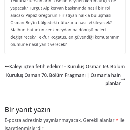
Tekfurlar kervanlarını Osman Bey’den korumak için ne
yapacak? Turgut Alp kervan baskınında nasıl bir rol
alacak? Papaz Gregor’un Hıristiyan halkla buluşması
Osman Bey’in bölgedeki nüfuzunu nasıl etkileyecek?
Malhun Hatun’un cenk meydanına dönüşü neleri
değiştirecek? Tekfur Rogatus, en güvendiği komutanının
ölümüne nasıl yanıt verecek?
Kaleyi içten fetih edelim! – Kuruluş Osman 69. Bölüm
Kuruluş Osman 70. Bölüm Fragmanı | Osman’a hain
planlar
Bir yanıt yazın
E-posta adresiniz yayınlanmayacak.
Gerekli alanlar
*
ile
işaretlenmişlerdir