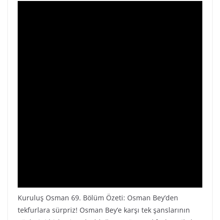
Kuruluş Osman 69. Bölüm Özeti: Osman Bey’den
tekfurlara sürpriz! Osman Bey’e karşı tek şanslarının