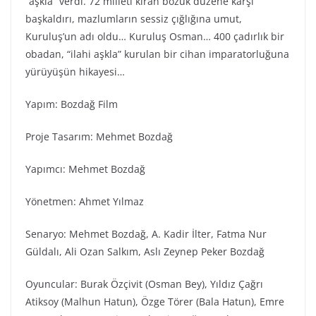
“aşkla” verdi. 72 milleti kıran bozuk düzene karşı
başkaldırı, mazlumların sessiz çığlığına umut,
Kuruluş’un adı oldu… Kuruluş Osman… 400 çadırlık bir
obadan, “ilahi aşkla” kurulan bir cihan imparatorluğuna
yürüyüşün hikayesi…
Yapım: Bozdağ Fi̇lm
Proje Tasarım: Mehmet Bozdağ
Yapımcı: Mehmet Bozdağ
Yönetmen: Ahmet Yılmaz
Senaryo: Mehmet Bozdağ, A. Kadir İlter, Fatma Nur
Güldalı, Ali Ozan Salkım, Aslı Zeynep Peker Bozdağ
Oyuncular: Burak Özçivit (Osman Bey), Yıldız Çağrı
Atiksoy (Malhun Hatun), Özge Törer (Bala Hatun), Emre