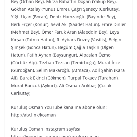
Bey (Orhan Bey), Mirza Bahattin Doğan (Yakup Bey),
Gökhan Atalay (Yunus Emre), Çağrı Şensoy (Cerkutay),
Yiğit Uçan (Boran), Deniz Hamzaoğlu (Bayındır Bey),
Berk Erçer (Konur), Sevil Akı (Saadet Hatun), Emre Dinler
(Mehmet Bey), Ömer Faruk Aran (Alaeddin Bey), Leya
Kırşan (Fatma Hatun), R. Aybars Düzey (Vasilis), Belgin
Şimşek (Gonca Hatun), Begüm Çağla Taşkın (Ülgen
Hatun), Fatih Ayhan (Baysungur), Alpaslan Özmol
(Gürbüz Alp), Tezhan Tezcan (Temirboğa), Murat İnce
(Gürdoğan), Selim Makaroğlu (Atmaca), Adil Şahin (Kara
Ali), Burak Ekinci (Gökmen), Turpal Tokaev (Turahan),
Murat Boncuk (Aykurt), Ali Osman Arıkbaş (Çocuk
Cerkutay)
Kuruluş Osman YouTube kanalına abone olun:
http://atv.link/kosman
Kuruluş Osman Instagram sayfası:
https://www.instagram.com/kurulusosman