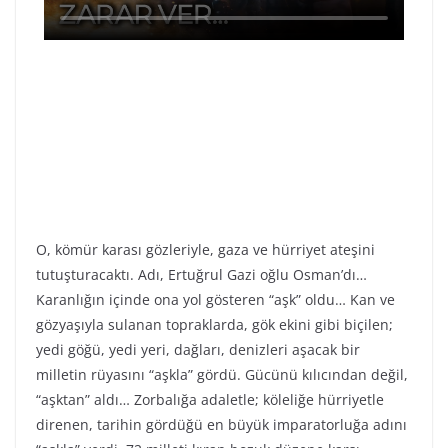
O, kömür karası gözleriyle, gaza ve hürriyet ateşini
tutuşturacaktı. Adı, Ertuğrul Gazi oğlu Osman’dı…
Karanlığın içinde ona yol gösteren “aşk” oldu… Kan ve
gözyaşıyla sulanan topraklarda, gök ekini gibi biçilen;
yedi göğü, yedi yeri, dağları, denizleri aşacak bir
milletin rüyasını “aşkla” gördü. Gücünü kılıcından değil,
“aşktan” aldı… Zorbalığa adaletle; köleliğe hürriyetle
direnen, tarihin gördüğü en büyük imparatorluğa adını