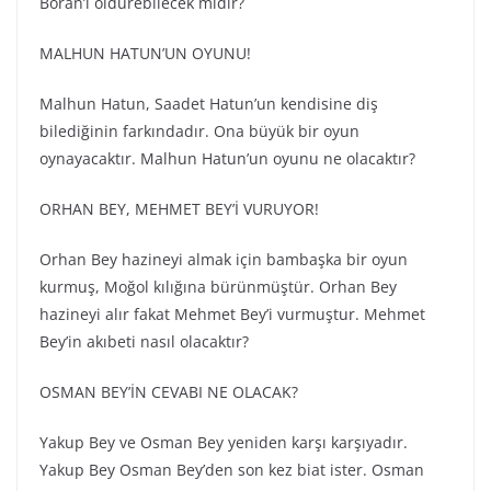
Boran’ı öldürebilecek midir?
MALHUN HATUN’UN OYUNU!
Malhun Hatun, Saadet Hatun’un kendisine diş
bilediğinin farkındadır. Ona büyük bir oyun
oynayacaktır. Malhun Hatun’un oyunu ne olacaktır?
ORHAN BEY, MEHMET BEY’İ VURUYOR!
Orhan Bey hazineyi almak için bambaşka bir oyun
kurmuş, Moğol kılığına bürünmüştür. Orhan Bey
hazineyi alır fakat Mehmet Bey’i vurmuştur. Mehmet
Bey’in akıbeti nasıl olacaktır?
OSMAN BEY’İN CEVABI NE OLACAK?
Yakup Bey ve Osman Bey yeniden karşı karşıyadır.
Yakup Bey Osman Bey’den son kez biat ister. Osman