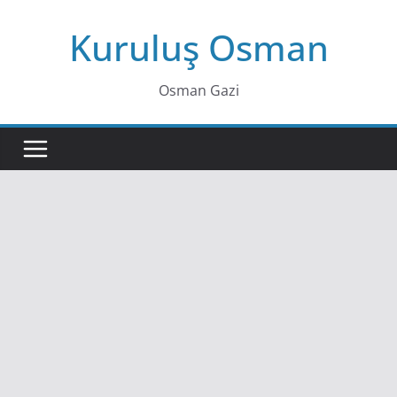
Skip
Kuruluş Osman
to
content
Osman Gazi