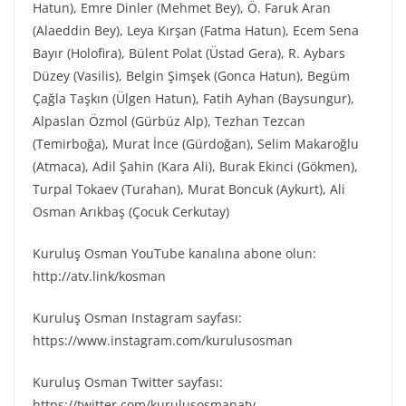
Hatun), Emre Dinler (Mehmet Bey), Ö. Faruk Aran
(Alaeddin Bey), Leya Kırşan (Fatma Hatun), Ecem Sena
Bayır (Holofira), Bülent Polat (Üstad Gera), R. Aybars
Düzey (Vasilis), Belgin Şimşek (Gonca Hatun), Begüm
Çağla Taşkın (Ülgen Hatun), Fatih Ayhan (Baysungur),
Alpaslan Özmol (Gürbüz Alp), Tezhan Tezcan
(Temirboğa), Murat İnce (Gürdoğan), Selim Makaroğlu
(Atmaca), Adil Şahin (Kara Ali), Burak Ekinci (Gökmen),
Turpal Tokaev (Turahan), Murat Boncuk (Aykurt), Ali
Osman Arıkbaş (Çocuk Cerkutay)
Kuruluş Osman YouTube kanalına abone olun:
http://atv.link/kosman
Kuruluş Osman Instagram sayfası:
https://www.instagram.com/kurulusosman
Kuruluş Osman Twitter sayfası:
https://twitter.com/kurulusosmanatv