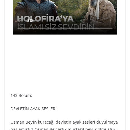
143.Bölüm:
DEVLETİN AYAK SESLERİ
Osman Bey’in kuracağı devletin ayak sesleri duyulmaya
başlamıştır! Osman Bey artık müstakil beylik olmuştur!