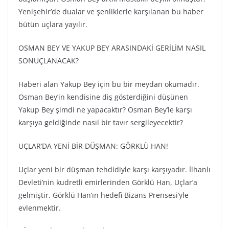
Yenişehir’de dualar ve şenliklerle karşılanan bu haber
bütün uçlara yayılır.
OSMAN BEY VE YAKUP BEY ARASINDAKİ GERİLİM NASIL
SONUÇLANACAK?
Haberi alan Yakup Bey için bu bir meydan okumadır.
Osman Bey’in kendisine diş gösterdiğini düşünen
Yakup Bey şimdi ne yapacaktır? Osman Bey’le karşı
karşıya geldiğinde nasıl bir tavır sergileyecektir?
UÇLAR’DA YENİ BİR DÜŞMAN: GÖRKLÜ HAN!
Uçlar yeni bir düşman tehdidiyle karşı karşıyadır. İlhanlı
Devleti’nin kudretli emirlerinden Görklü Han, Uçlar’a
gelmiştir. Görklü Han’ın hedefi Bizans Prensesi’yle
evlenmektir.