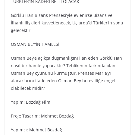
TÜRKLER’İN KADERİ BELLİ OLACAK
Görklü Han Bizans Prensesi’yle evlenirse Bizans ve
İlhanlı ilişkileri kuvvetlenecek, Uçlarda’ki Türkler’in sonu
gelecektir.
OSMAN BEY’İN HAMLESİ!
Osman Bey’e açıkça düşmanlığını ilan eden Görklü Han
nasıl bir hamle yapacaktır? Tehlikenin farkında olan
Osman Bey oyununu kurmuştur. Prenses Maria’yı
alacaklarını ifade eden Osman Bey bu evliliğe engel
olabilecek midir?
Yapım: Bozdağ Fi̇lm
Proje Tasarım: Mehmet Bozdağ
Yapımcı: Mehmet Bozdağ