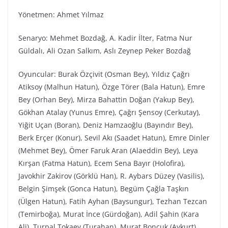
Yönetmen: Ahmet Yılmaz
Senaryo: Mehmet Bozdağ, A. Kadir İlter, Fatma Nur
Güldalı, Ali Ozan Salkım, Aslı Zeynep Peker Bozdağ
Oyuncular: Burak Özçivit (Osman Bey), Yıldız Çağrı
Atiksoy (Malhun Hatun), Özge Törer (Bala Hatun), Emre
Bey (Orhan Bey), Mirza Bahattin Doğan (Yakup Bey),
Gökhan Atalay (Yunus Emre), Çağrı Şensoy (Cerkutay),
Yiğit Uçan (Boran), Deniz Hamzaoğlu (Bayındır Bey),
Berk Erçer (Konur), Sevil Akı (Saadet Hatun), Emre Dinler
(Mehmet Bey), Ömer Faruk Aran (Alaeddin Bey), Leya
Kırşan (Fatma Hatun), Ecem Sena Bayır (Holofira),
Javokhir Zakirov (Görklü Han), R. Aybars Düzey (Vasilis),
Belgin Şimşek (Gonca Hatun), Begüm Çağla Taşkın
(Ülgen Hatun), Fatih Ayhan (Baysungur), Tezhan Tezcan
(Temirboğa), Murat İnce (Gürdoğan), Adil Şahin (Kara
Ali), Turpal Tokaev (Turahan), Murat Boncuk (Aykurt),