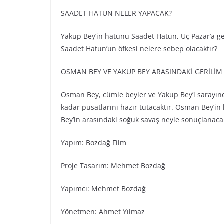
SAADET HATUN NELER YAPACAK?
Yakup Bey’in hatunu Saadet Hatun, Uç Pazar’a gel
Saadet Hatun’un öfkesi nelere sebep olacaktır?
OSMAN BEY VE YAKUP BEY ARASINDAKİ GERİLİ
Osman Bey, cümle beyler ve Yakup Bey’i sarayınd
kadar pusatlarını hazır tutacaktır. Osman Bey’in
Bey’in arasındaki soğuk savaş neyle sonuçlanacak
Yapım: Bozdağ Fi̇lm
Proje Tasarım: Mehmet Bozdağ
Yapımcı: Mehmet Bozdağ
Yönetmen: Ahmet Yılmaz