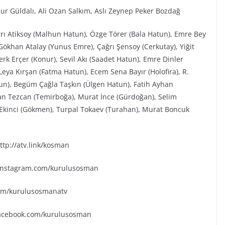
ur Güldalı, Ali Ozan Salkım, Aslı Zeynep Peker Bozdağ
ğrı Atiksoy (Malhun Hatun), Özge Törer (Bala Hatun), Emre Bey
ökhan Atalay (Yunus Emre), Çağrı Şensoy (Cerkutay), Yiğit
rk Erçer (Konur), Sevil Akı (Saadet Hatun), Emre Dinler
eya Kırşan (Fatma Hatun), Ecem Sena Bayır (Holofira), R.
tun), Begüm Çağla Taşkın (Ülgen Hatun), Fatih Ayhan
an Tezcan (Temirboğa), Murat İnce (Gürdoğan), Selim
k Ekinci (Gökmen), Turpal Tokaev (Turahan), Murat Boncuk
tp://atv.link/kosman
.instagram.com/kurulusosman
.com/kurulusosmanatv
facebook.com/kurulusosman