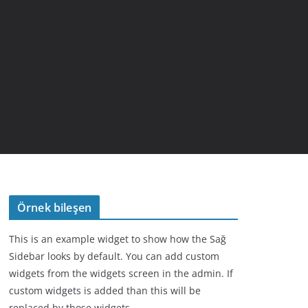
Örnek bileşen
This is an example widget to show how the Sağ
Sidebar looks by default. You can add custom
widgets from the widgets screen in the admin. If
custom widgets is added than this will be
replaced by those widgets.