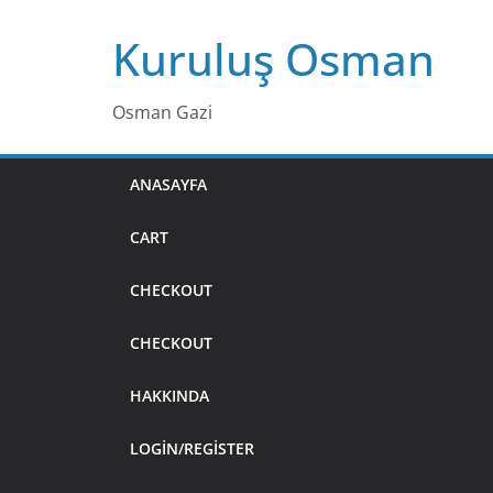
Skip
Kuruluş Osman
to
content
Osman Gazi
ANASAYFA
CART
CHECKOUT
CHECKOUT
HAKKINDA
LOGIN/REGISTER