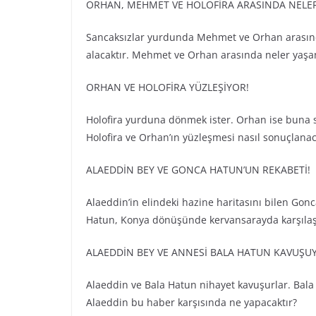
ORHAN, MEHMET VE HOLOFİRA ARASINDA NELE
Sancaksızlar yurdunda Mehmet ve Orhan arasında
alacaktır. Mehmet ve Orhan arasında neler yaşana
ORHAN VE HOLOFİRA YÜZLEŞİYOR!
Holofira yurduna dönmek ister. Orhan ise buna sı
Holofira ve Orhan’ın yüzleşmesi nasıl sonuçlanac
ALAEDDİN BEY VE GONCA HATUN’UN REKABETİ!
Alaeddin’in elindeki hazine haritasını bilen Gon
Hatun, Konya dönüşünde kervansarayda karşılaşır
ALAEDDİN BEY VE ANNESİ BALA HATUN KAVUŞU
Alaeddin ve Bala Hatun nihayet kavuşurlar. Bala 
Alaeddin bu haber karşısında ne yapacaktır?