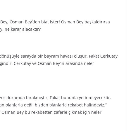
 Bey, Osman Bey’den biat ister! Osman Bey başkaldırırsa
, ne karar alacaktır?
dönüşüyle sarayda bir bayram havası oluşur. Fakat Cerkutay
ızgındır. Cerkutay ve Osman Bey’in arasında neler
zor durumda bırakmıştır. Fakat bununla yetinmeyecektir.
olanlarla değil bizden olanlarla rekabet halindeyiz.”
er. Osman Bey bu rekabetten zaferle çıkmak için neler