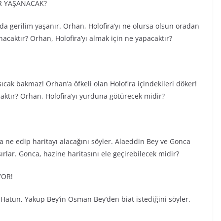
R YAŞANACAK?
 gerilim yaşanır. Orhan, Holofira’yı ne olursa olsun oradan
caktır? Orhan, Holofira’yı almak için ne yapacaktır?
cak bakmaz! Orhan’a öfkeli olan Holofira içindekileri döker!
aktır? Orhan, Holofira’yı yurduna götürecek midir?
ca ne edip haritayı alacağını söyler. Alaeddin Bey ve Gonca
lar. Gonca, hazine haritasını ele geçirebilecek midir?
YOR!
Hatun, Yakup Bey’in Osman Bey’den biat istediğini söyler.