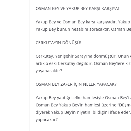
OSMAN BEY VE YAKUP BEY KARŞI KARŞIYA!
Yakup Bey ve Osman Bey karşı karşıyadır. Yakup
Yakup Bey bunun hesabını soracaktır. Osman Bey
CERKUTAY’IN DÖNÜŞÜ!
Cerkutay, Yenişehir Sarayı’na dönmüştür. Onun 
artık o eski Cerkutay değildir. Osman Bey’lere k
yaşanacaktır?
OSMAN BEY ZAFER İÇİN NELER YAPACAK?
Yakup Bey yaptığı Lefke hamlesiyle Osman Bey’i 
Osman Bey Yakup Bey’in hamlesi üzerine “Düşman 
diyerek Yakup Bey’in niyetini bildiğini ifade ed
yapacaktır?