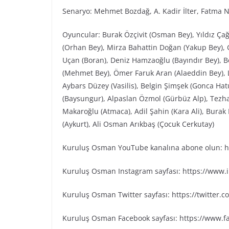
Senaryo: Mehmet Bozdağ, A. Kadir İlter, Fatma N
Oyuncular: Burak Özçivit (Osman Bey), Yıldız Ça
(Orhan Bey), Mirza Bahattin Doğan (Yakup Bey), G
Uçan (Boran), Deniz Hamzaoğlu (Bayındır Bey), Be
(Mehmet Bey), Ömer Faruk Aran (Alaeddin Bey), L
Aybars Düzey (Vasilis), Belgin Şimşek (Gonca Ha
(Baysungur), Alpaslan Özmol (Gürbüz Alp), Tezh
Makaroğlu (Atmaca), Adil Şahin (Kara Ali), Bura
(Aykurt), Ali Osman Arıkbaş (Çocuk Cerkutay)
Kuruluş Osman YouTube kanalına abone olun: ht
Kuruluş Osman Instagram sayfası: https://www
Kuruluş Osman Twitter sayfası: https://twitter
Kuruluş Osman Facebook sayfası: https://www.