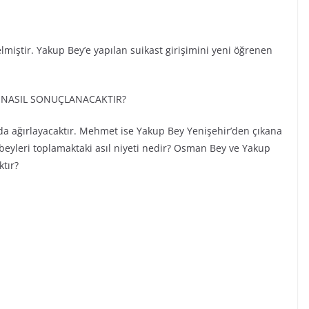
miştir. Yakup Bey’e yapılan suikast girişimini yeni öğrenen
M NASIL SONUÇLANACAKTIR?
a ağırlayacaktır. Mehmet ise Yakup Bey Yenişehir’den çıkana
 beyleri toplamaktaki asıl niyeti nedir? Osman Bey ve Yakup
tır?