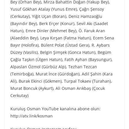
Bey (Orhan Bey), Mirza Bahattin Doğan (Yakup Bey),
Yusuf Gökhan Atalay (Yunus Emre), Çağrı Şensoy
(Cerkutay), Yiğit Uçan (Boran), Deniz Hamzaoğlu
(Bayındır Bey), Berk Erçer (Konur), Sevil Akı (Saadet
Hatun), Emre Dinler (Mehmet Bey), Ö. Faruk Aran
(Alaeddin Bey), Leya Kırşan (Fatma Hatun), Ecem Sena
Bayır (Holofira), Bülent Polat (Üstad Gera), R. Aybars
Düzey (Vasilis), Belgin Şimşek (Gonca Hatun), Begüm
Çağla Taşkın (Ülgen Hatun), Fatih Ayhan (Baysungur),
Alpaslan Özmol (Gürbüz Alp), Tezhan Tezcan
(Temirboğa), Murat İnce (Gürdoğan), Adil Şahin (Kara
Ali), Burak Ekinci (Gökmen), Turpal Tokaev (Turahan),
Murat Boncuk (Aykurt), Ali Osman Arıkbaş (Çocuk
Cerkutay)
Kuruluş Osman YouTube kanalına abone olun:
http://atv.link/kosman