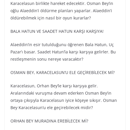
Karacelasun birlikte hareket edecektir. Osman Bey’in
oğlu Alaeddin’i öldürme planları yaparlar. Alaeddin’i
öldürebilmek için nasıl bir oyun kurarlar?
BALA HATUN VE SAADET HATUN KARŞI KARŞIYA!
Alaeddin’in esir tutulduğunu öğrenen Bala Hatun, Uç
Pazar’ı basar. Saadet Hatun’la karşı karşıya gelirler. Bu
restleşmenin sonu nereye varacaktır?
OSMAN BEY, KARACELASUN’U ELE GEÇİREBİLECEK Mİ?
Karacelasun, Orhan Bey’le karşı karşıya gelir.
Aralarındaki vuruşma devam ederken Osman Bey’in
ortaya çıkışıyla Karacelasun iyice köşeye sıkışır. Osman
Bey Karacelasun’u ele geçirebilecek midir?
ORHAN BEY MURADINA EREBİLECEK Mİ?