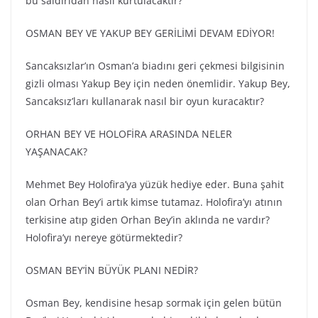
bu saldırıdan nasıl kurtulacaktır?
OSMAN BEY VE YAKUP BEY GERİLİMİ DEVAM EDİYOR!
Sancaksızlar’ın Osman’a biadını geri çekmesi bilgisinin
gizli olması Yakup Bey için neden önemlidir. Yakup Bey,
Sancaksız’ları kullanarak nasıl bir oyun kuracaktır?
ORHAN BEY VE HOLOFİRA ARASINDA NELER
YAŞANACAK?
Mehmet Bey Holofira’ya yüzük hediye eder. Buna şahit
olan Orhan Bey’i artık kimse tutamaz. Holofira’yı atının
terkisine atıp giden Orhan Bey’in aklında ne vardır?
Holofira’yı nereye götürmektedir?
OSMAN BEY’İN BÜYÜK PLANI NEDİR?
Osman Bey, kendisine hesap sormak için gelen bütün