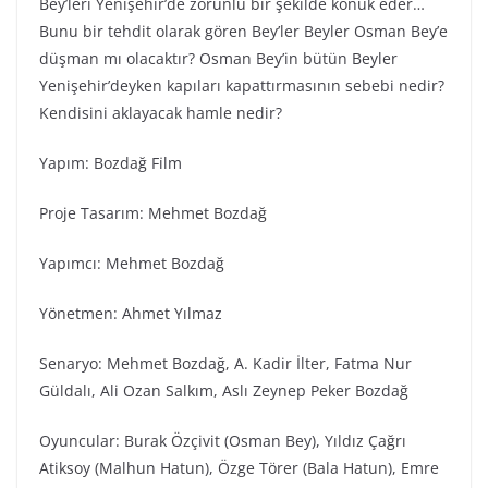
Bey’leri Yenişehir’de zorunlu bir şekilde konuk eder…
Bunu bir tehdit olarak gören Bey’ler Beyler Osman Bey’e
düşman mı olacaktır? Osman Bey’in bütün Beyler
Yenişehir’deyken kapıları kapattırmasının sebebi nedir?
Kendisini aklayacak hamle nedir?
Yapım: Bozdağ Fi̇lm
Proje Tasarım: Mehmet Bozdağ
Yapımcı: Mehmet Bozdağ
Yönetmen: Ahmet Yılmaz
Senaryo: Mehmet Bozdağ, A. Kadir İlter, Fatma Nur
Güldalı, Ali Ozan Salkım, Aslı Zeynep Peker Bozdağ
Oyuncular: Burak Özçivit (Osman Bey), Yıldız Çağrı
Atiksoy (Malhun Hatun), Özge Törer (Bala Hatun), Emre