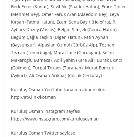
Berk Erçer (Konur), Sevil Akı (Saadet Hatun), Emre Dinler
(Mehmet Bey), Ömer Faruk Aran (Alaeddin Bey), Leya
Kırşan (Fatma Hatun), Ecem Sena Bayır (Holofira), R.
Aybars Düzey (Vasilis), Belgin Şimşek (Gonca Hatun),
Begüm Çağla Taşkın (Ülgen Hatun), Fatih Ayhan
(Baysungur), Alpaslan Özmol (Gürbüz Alp), Tezhan
Tezcan (Temirboğa), Murat İnce (Gürdoğan), Selim
Makaroğlu (Atmaca), Adil Şahin (Kara Ali), Burak Ekinci
(Gökmen), Turpal Tokaev (Turahan), Murat Boncuk
(Aykurt), Ali Osman Arıkbaş (Çocuk Cerkutay)
Kuruluş Osman YouTube kanalına abone olun:
http://atv.link/kosman
Kuruluş Osman Instagram sayfası:
https://www.instagram.com/kurulusosman
Kuruluş Osman Twitter sayfası: