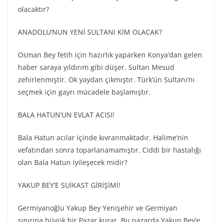
olacaktır?
ANADOLU’NUN YENİ SULTANI KİM OLACAK?
Osman Bey fetih için hazırlık yaparken Konya’dan gelen
haber saraya yıldırım gibi düşer. Sultan Mesud
zehirlenmiştir. Ok yaydan çıkmıştır. Türk’ün Sultanı’nı
seçmek için gayrı mücadele başlamıştır.
BALA HATUN’UN EVLAT ACISI!
Bala Hatun acılar içinde kıvranmaktadır. Halime’nin
vefatından sonra toparlanamamıştır. Ciddi bir hastalığı
olan Bala Hatun iyileşecek midir?
YAKUP BEY’E SUİKAST GİRİŞİMİ!
Germiyanoğlu Yakup Bey Yenişehir ve Germiyan
sınırına büyük bir Pazar kurar. Bu pazarda Yakup Bey’e