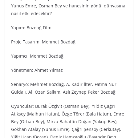
Yunus Emre, Osman Bey ve hanesinin gönül dünyasına
nasıl etki edecektir?
Yapım: Bozdağ Fi̇lm
Proje Tasarım: Mehmet Bozdağ
Yapımcı: Mehmet Bozdağ
Yönetmen: Ahmet Yılmaz
Senaryo: Mehmet Bozdağ, A. Kadir İlter, Fatma Nur
Güldalı, Ali Ozan Salkım, Aslı Zeynep Peker Bozdağ
Oyuncular: Burak Özçivit (Osman Bey), Yıldız Çağrı
Atiksoy (Malhun Hatun), Özge Törer (Bala Hatun), Emre
Bey (Orhan Bey), Mirza Bahattin Doğan (Yakup Bey),
Gökhan Atalay (Yunus Emre), Çağrı Şensoy (Cerkutay),
Yiğit Uçan (Boran), Deniz Hamzaoğlu (Bayındır Bey),