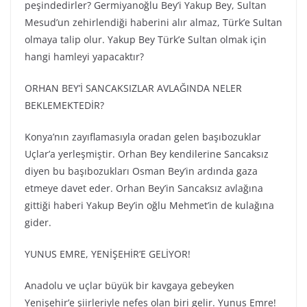
peşindedirler? Germiyanoğlu Bey’i Yakup Bey, Sultan
Mesud’un zehirlendiği haberini alır almaz, Türk’e Sultan
olmaya talip olur. Yakup Bey Türk’e Sultan olmak için
hangi hamleyi yapacaktır?
ORHAN BEY’İ SANCAKSIZLAR AVLAĞINDA NELER
BEKLEMEKTEDİR?
Konya’nın zayıflamasıyla oradan gelen başıbozuklar
Uçlar’a yerleşmiştir. Orhan Bey kendilerine Sancaksız
diyen bu başıbozukları Osman Bey’in ardında gaza
etmeye davet eder. Orhan Bey’in Sancaksız avlağına
gittiği haberi Yakup Bey’in oğlu Mehmet’in de kulağına
gider.
YUNUS EMRE, YENİŞEHİR’E GELİYOR!
Anadolu ve uçlar büyük bir kavgaya gebeyken
Yenişehir’e şiirleriyle nefes olan biri gelir. Yunus Emre!