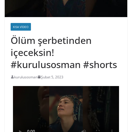
KISA VIDEO
Ölüm şerbetinden
içeceksin!
#kurulusosman #shorts
kurulusosman
Şubat 5, 2023