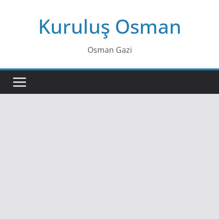
Skip
Kuruluş Osman
to
content
Osman Gazi