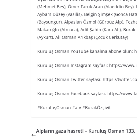
(Mehmet Bey), Ömer Faruk Aran (Alaeddin Bey), L
Aybars Düzey (Vasilis), Belgin Şimşek (Gonca Ha
(Baysungur), Alpaslan Özmol (Gürbüz Alp), Tezh
Makaroğlu (Atmaca), Adil Şahin (Kara Ali), Bura
(Aykurt), Ali Osman Arıkbaş (Çocuk Cerkutay)
Kuruluş Osman YouTube kanalına abone olun: ht
Kuruluş Osman Instagram sayfası: https://www
Kuruluş Osman Twitter sayfası: https://twitter
Kuruluş Osman Facebook sayfası: https://www.
#KuruluşOsman #atv #BurakÖzçivit
Alpların gaza hasreti – Kuruluş Osman 133.