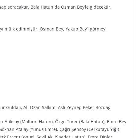
ap soracaktır. Bala Hatun da Osman Bey’le gidecektir.
ayı mülk edinmiştir. Osman Bey, Yakup Bey’i görmeyi
ur Güldalı, Ali Ozan Salkım, Aslı Zeynep Peker Bozdağ
ğrı Atiksoy (Malhun Hatun), Özge Törer (Bala Hatun), Emre Bey
ökhan Atalay (Yunus Emre), Çağrı Şensoy (Cerkutay), Yiğit
rk Erçer (Konur), Sevil Akı (Saadet Hatun), Emre Dinler