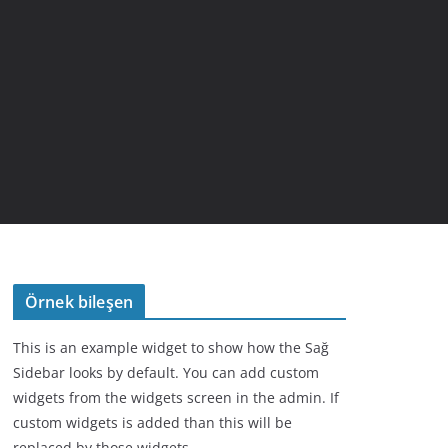
Örnek bileşen
This is an example widget to show how the Sağ
Sidebar looks by default. You can add custom
widgets from the widgets screen in the admin. If
custom widgets is added than this will be
replaced by those widgets.