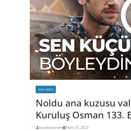
KISA VIDEO
Noldu ana kuzusu val
Kuruluş Osman 133. 
kurulusosman
Ekim 25, 2023