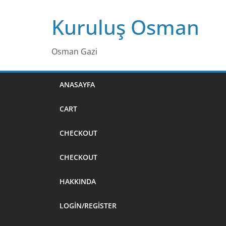
Skip
Kuruluş Osman
to
content
Osman Gazi
ANASAYFA
CART
CHECKOUT
CHECKOUT
HAKKINDA
LOGIN/REGISTER