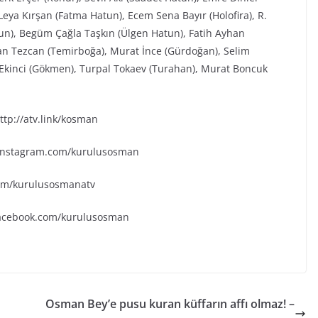
eya Kırşan (Fatma Hatun), Ecem Sena Bayır (Holofira), R.
tun), Begüm Çağla Taşkın (Ülgen Hatun), Fatih Ayhan
an Tezcan (Temirboğa), Murat İnce (Gürdoğan), Selim
k Ekinci (Gökmen), Turpal Tokaev (Turahan), Murat Boncuk
tp://atv.link/kosman
.instagram.com/kurulusosman
.com/kurulusosmanatv
facebook.com/kurulusosman
Osman Bey’e pusu kuran küffarın affı olmaz! –