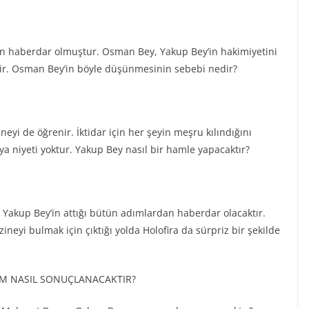
n haberdar olmuştur. Osman Bey, Yakup Bey’in hakimiyetini
ir. Osman Bey’in böyle düşünmesinin sebebi nedir?
yi de öğrenir. İktidar için her şeyin meşru kılındığını
 niyeti yoktur. Yakup Bey nasıl bir hamle yapacaktır?
 Yakup Bey’in attığı bütün adımlardan haberdar olacaktır.
neyi bulmak için çıktığı yolda Holofira da sürpriz bir şekilde
İM NASIL SONUÇLANACAKTIR?