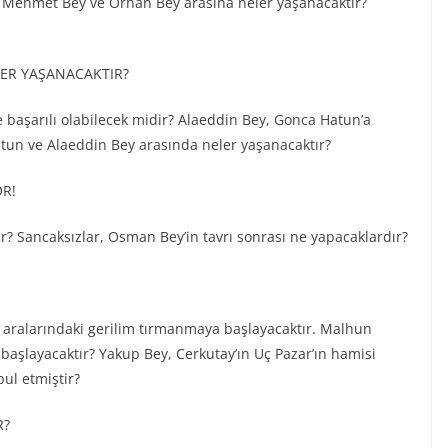
Mehmet Bey ve Orhan Bey arasına neler yaşanacaktır?
ER YAŞANACAKTIR?
başarılı olabilecek midir? Alaeddin Bey, Gonca Hatun’a
atun ve Alaeddin Bey arasında neler yaşanacaktır?
R!
? Sancaksızlar, Osman Bey’in tavrı sonrası ne yapacaklardır?
 aralarındaki gerilim tırmanmaya başlayacaktır. Malhun
aşlayacaktır? Yakup Bey, Cerkutay’ın Uç Pazar’ın hamisi
ul etmiştir?
R?