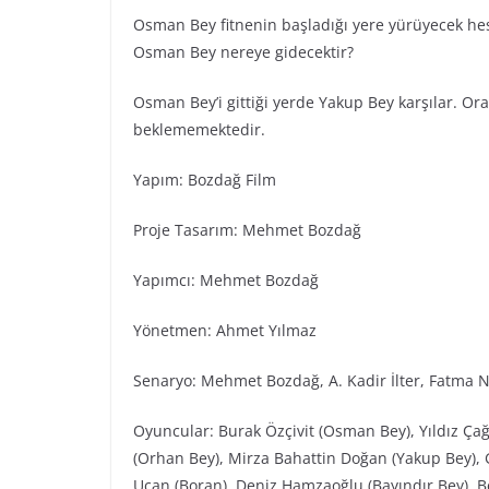
Osman Bey fitnenin başladığı yere yürüyecek hes
Osman Bey nereye gidecektir?
Osman Bey’i gittiği yerde Yakup Bey karşılar. Or
beklememektedir.
Yapım: Bozdağ Fi̇lm
Proje Tasarım: Mehmet Bozdağ
Yapımcı: Mehmet Bozdağ
Yönetmen: Ahmet Yılmaz
Senaryo: Mehmet Bozdağ, A. Kadir İlter, Fatma N
Oyuncular: Burak Özçivit (Osman Bey), Yıldız Ça
(Orhan Bey), Mirza Bahattin Doğan (Yakup Bey), G
Uçan (Boran), Deniz Hamzaoğlu (Bayındır Bey), Be