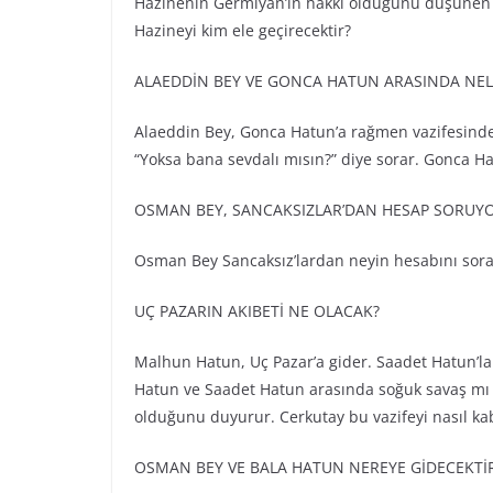
Hazinenin Germiyan’ın hakkı olduğunu düşünen 
Hazineyi kim ele geçirecektir?
ALAEDDİN BEY VE GONCA HATUN ARASINDA NEL
Alaeddin Bey, Gonca Hatun’a rağmen vazifesinde 
“Yoksa bana sevdalı mısın?” diye sorar. Gonca H
OSMAN BEY, SANCAKSIZLAR’DAN HESAP SORUYO
Osman Bey Sancaksız’lardan neyin hesabını sorar
UÇ PAZARIN AKIBETİ NE OLACAK?
Malhun Hatun, Uç Pazar’a gider. Saadet Hatun’la
Hatun ve Saadet Hatun arasında soğuk savaş mı b
olduğunu duyurur. Cerkutay bu vazifeyi nasıl kab
OSMAN BEY VE BALA HATUN NEREYE GİDECEKTİ