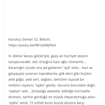
Kuruluş Osman 52. Bölüm:
https://youtu.be/fW1eDMJPAXI
O, kömür karası gözleriyle, gaza ve hürriyet ateşini
tutuşturacaktı. Adı, Ertuğrul Gazi oğlu Osman’dı…
Karanlığın içinde ona yol gösteren “aşk” oldu… Kan ve
gözyaşıyla sulanan topraklarda, gök ekini gibi biçilen;
yedi göğü, yedi yeri, dağları, denizleri aşacak bir
milletin rüyasını “aşkla” gördü. Gücünü kılıcından değil,
“aşktan” aldı… Zorbalığa adaletle; köleliğe hürriyetle
direnen, tarihin gördüğü en büyük imparatorluğa adını
“aşkla” verdi. 72 milleti kıran bozuk düzene karşı