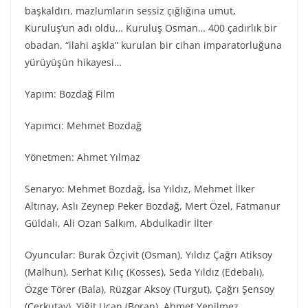
başkaldırı, mazlumların sessiz çığlığına umut,
Kuruluş’un adı oldu… Kuruluş Osman… 400 çadırlık bir
obadan, “ilahi aşkla” kurulan bir cihan imparatorluğuna
yürüyüşün hikayesi…
Yapım: Bozdağ Film
Yapımcı: Mehmet Bozdağ
Yönetmen: Ahmet Yılmaz
Senaryo: Mehmet Bozdağ, İsa Yıldız, Mehmet İlker
Altınay, Aslı Zeynep Peker Bozdağ, Mert Özel, Fatmanur
Güldalı, Ali Ozan Salkım, Abdulkadir İlter
Oyuncular: Burak Özçivit (Osman), Yıldız Çağrı Atiksoy
(Malhun), Serhat Kılıç (Kosses), Seda Yıldız (Edebalı),
Özge Törer (Bala), Rüzgar Aksoy (Turgut), Çağrı Şensoy
(Cerkutay), Yiğit Uçan (Boran), Ahmet Yenilmez