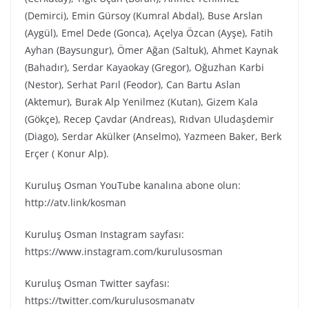
(Demirci), Emin Gürsoy (Kumral Abdal), Buse Arslan
(Aygül), Emel Dede (Gonca), Açelya Özcan (Ayşe), Fatih
Ayhan (Baysungur), Ömer Ağan (Saltuk), Ahmet Kaynak
(Bahadır), Serdar Kayaokay (Gregor), Oğuzhan Karbi
(Nestor), Serhat Parıl (Feodor), Can Bartu Aslan
(Aktemur), Burak Alp Yenilmez (Kutan), Gizem Kala
(Gökçe), Recep Çavdar (Andreas), Rıdvan Uludaşdemir
(Diago), Serdar Akülker (Anselmo), Yazmeen Baker, Berk
Erçer ( Konur Alp).
Kuruluş Osman YouTube kanalına abone olun:
http://atv.link/kosman
Kuruluş Osman Instagram sayfası:
https://www.instagram.com/kurulusosman
Kuruluş Osman Twitter sayfası:
https://twitter.com/kurulusosmanatv