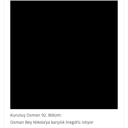
Kuruluş Osman 92. Bölüm:
Osman Bey Nikola’ya karşılık İnegöl’ü istiyor