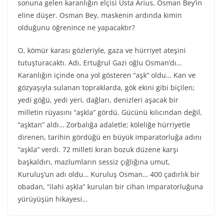
sonuna gelen karanlığın elçisi Usta Arius, Osman Bey’in
eline düşer. Osman Bey, maskenin ardında kimin
olduğunu öğrenince ne yapacaktır?
O, kömür karası gözleriyle, gaza ve hürriyet ateşini
tutuşturacaktı. Adı, Ertuğrul Gazi oğlu Osman’dı…
Karanlığın içinde ona yol gösteren “aşk” oldu… Kan ve
gözyaşıyla sulanan topraklarda, gök ekini gibi biçilen;
yedi göğü, yedi yeri, dağları, denizleri aşacak bir
milletin rüyasını “aşkla” gördü. Gücünü kılıcından değil,
“aşktan” aldı… Zorbalığa adaletle; köleliğe hürriyetle
direnen, tarihin gördüğü en büyük imparatorluğa adını
“aşkla” verdi. 72 milleti kıran bozuk düzene karşı
başkaldırı, mazlumların sessiz çığlığına umut,
Kuruluş’un adı oldu… Kuruluş Osman… 400 çadırlık bir
obadan, “ilahi aşkla” kurulan bir cihan imparatorluğuna
yürüyüşün hikayesi…