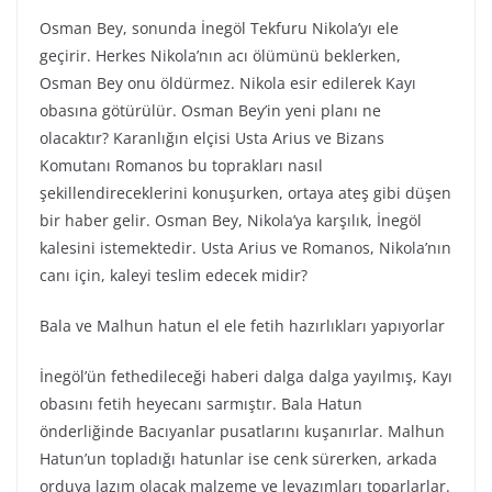
Osman Bey, sonunda İnegöl Tekfuru Nikola’yı ele
geçirir. Herkes Nikola’nın acı ölümünü beklerken,
Osman Bey onu öldürmez. Nikola esir edilerek Kayı
obasına götürülür. Osman Bey’in yeni planı ne
olacaktır? Karanlığın elçisi Usta Arius ve Bizans
Komutanı Romanos bu toprakları nasıl
şekillendireceklerini konuşurken, ortaya ateş gibi düşen
bir haber gelir. Osman Bey, Nikola’ya karşılık, İnegöl
kalesini istemektedir. Usta Arius ve Romanos, Nikola’nın
canı için, kaleyi teslim edecek midir?
Bala ve Malhun hatun el ele fetih hazırlıkları yapıyorlar
İnegöl’ün fethedileceği haberi dalga dalga yayılmış, Kayı
obasını fetih heyecanı sarmıştır. Bala Hatun
önderliğinde Bacıyanlar pusatlarını kuşanırlar. Malhun
Hatun’un topladığı hatunlar ise cenk sürerken, arkada
orduya lazım olacak malzeme ve levazımları toparlarlar.