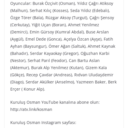
Oyuncular: Burak Özçivit (Osman), Yıldız Çağrı Atiksoy
(Malhun), Serhat Kılıç (Kosses), Seda Yıldız (Edebalı),
Özge Törer (Bala), Rüzgar Aksoy (Turgut), Çağrı Şensoy
(Cerkutay), Yiğit Uçan (Boran), Ahmet Yenilmez
(Demirci), Emin Gürsoy (Kumral Abdal), Buse Arslan
(Aygül), Emel Dede (Gonca), Açelya Özcan (Ayşe), Fatih
Ayhan (Baysungur), Ömer Ağan (Saltuk), Ahmet Kaynak
(Bahadır), Serdar Kayaokay (Gregor), Oğuzhan Karbi
(Nestor), Serhat Parıl (Feodor), Can Bartu Aslan
(Aktemur), Burak Alp Yenilmez (Kutan), Gizem Kala
(Gökçe), Recep Çavdar (Andreas), Rıdvan Uludaşdemir
(Diago), Serdar Akülker (Anselmo), Yazmeen Baker, Berk
Erçer ( Konur Alp).
Kuruluş Osman YouTube kanalına abone olun:
http://atv.link/kosman
Kuruluş Osman Instagram sayfası: