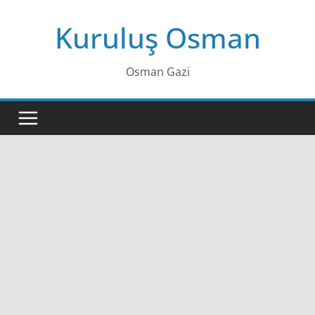
Skip
Kuruluş Osman
to
content
Osman Gazi