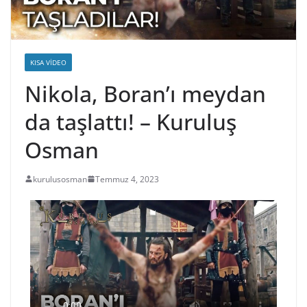
KISA VIDEO
Nikola, Boran’ı meydan
da taşlattı! – Kuruluş
Osman
kurulusosman
Temmuz 4, 2023