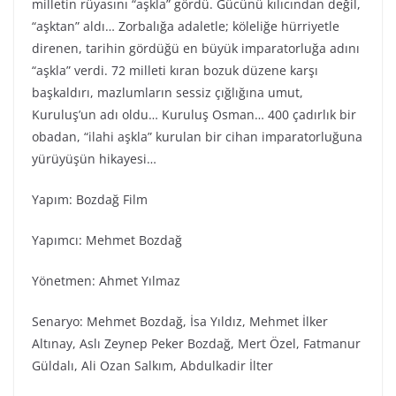
milletin rüyasını “aşkla” gördü. Gücünü kılıcından değil,
“aşktan” aldı… Zorbalığa adaletle; köleliğe hürriyetle
direnen, tarihin gördüğü en büyük imparatorluğa adını
“aşkla” verdi. 72 milleti kıran bozuk düzene karşı
başkaldırı, mazlumların sessiz çığlığına umut,
Kuruluş’un adı oldu… Kuruluş Osman… 400 çadırlık bir
obadan, “ilahi aşkla” kurulan bir cihan imparatorluğuna
yürüyüşün hikayesi…
Yapım: Bozdağ Film
Yapımcı: Mehmet Bozdağ
Yönetmen: Ahmet Yılmaz
Senaryo: Mehmet Bozdağ, İsa Yıldız, Mehmet İlker
Altınay, Aslı Zeynep Peker Bozdağ, Mert Özel, Fatmanur
Güldalı, Ali Ozan Salkım, Abdulkadir İlter