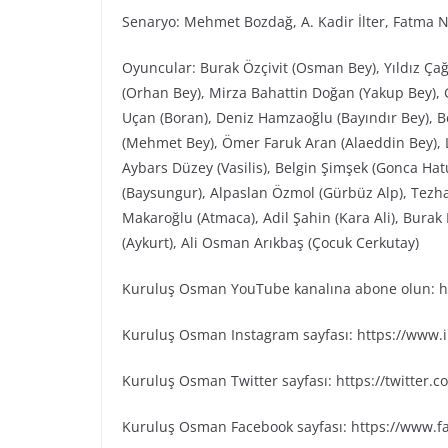
Senaryo: Mehmet Bozdağ, A. Kadir İlter, Fatma N
Oyuncular: Burak Özçivit (Osman Bey), Yıldız Ça
(Orhan Bey), Mirza Bahattin Doğan (Yakup Bey), G
Uçan (Boran), Deniz Hamzaoğlu (Bayındır Bey), Be
(Mehmet Bey), Ömer Faruk Aran (Alaeddin Bey), L
Aybars Düzey (Vasilis), Belgin Şimşek (Gonca Ha
(Baysungur), Alpaslan Özmol (Gürbüz Alp), Tezh
Makaroğlu (Atmaca), Adil Şahin (Kara Ali), Bura
(Aykurt), Ali Osman Arıkbaş (Çocuk Cerkutay)
Kuruluş Osman YouTube kanalına abone olun: ht
Kuruluş Osman Instagram sayfası: https://www
Kuruluş Osman Twitter sayfası: https://twitter
Kuruluş Osman Facebook sayfası: https://www.