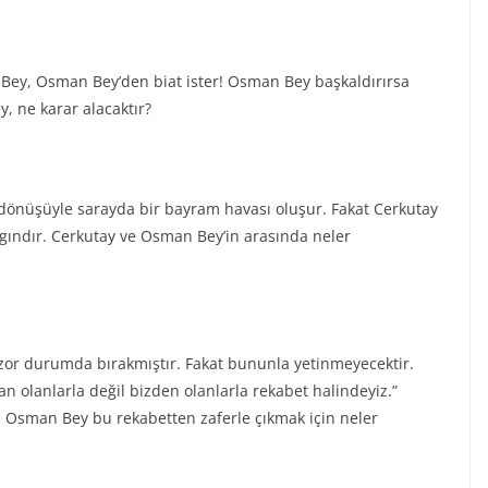
 Bey, Osman Bey’den biat ister! Osman Bey başkaldırırsa
, ne karar alacaktır?
dönüşüyle sarayda bir bayram havası oluşur. Fakat Cerkutay
ızgındır. Cerkutay ve Osman Bey’in arasında neler
zor durumda bırakmıştır. Fakat bununla yetinmeyecektir.
olanlarla değil bizden olanlarla rekabet halindeyiz.”
er. Osman Bey bu rekabetten zaferle çıkmak için neler