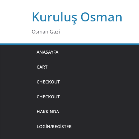
Skip
Kuruluş Osman
to
content
Osman Gazi
ANASAYFA
CART
CHECKOUT
CHECKOUT
HAKKINDA
LOGIN/REGISTER