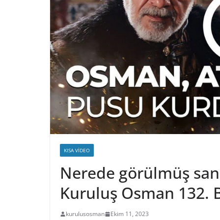
KISA VIDEO
Nerede görülmüş sana 
Kuruluş Osman 132. 
kurulusosman
Ekim 11, 2023