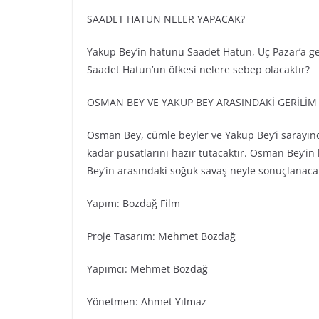
SAADET HATUN NELER YAPACAK?
Yakup Bey’in hatunu Saadet Hatun, Uç Pazar’a gel
Saadet Hatun’un öfkesi nelere sebep olacaktır?
OSMAN BEY VE YAKUP BEY ARASINDAKİ GERİLİ
Osman Bey, cümle beyler ve Yakup Bey’i sarayınd
kadar pusatlarını hazır tutacaktır. Osman Bey’in
Bey’in arasındaki soğuk savaş neyle sonuçlanacak
Yapım: Bozdağ Fi̇lm
Proje Tasarım: Mehmet Bozdağ
Yapımcı: Mehmet Bozdağ
Yönetmen: Ahmet Yılmaz