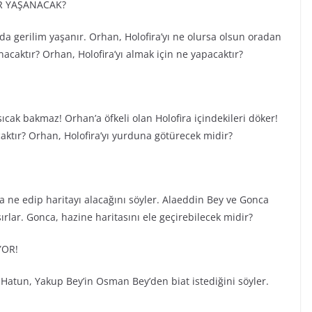
R YAŞANACAK?
 gerilim yaşanır. Orhan, Holofira’yı ne olursa olsun oradan
caktır? Orhan, Holofira’yı almak için ne yapacaktır?
cak bakmaz! Orhan’a öfkeli olan Holofira içindekileri döker!
aktır? Orhan, Holofira’yı yurduna götürecek midir?
ca ne edip haritayı alacağını söyler. Alaeddin Bey ve Gonca
lar. Gonca, hazine haritasını ele geçirebilecek midir?
YOR!
Hatun, Yakup Bey’in Osman Bey’den biat istediğini söyler.