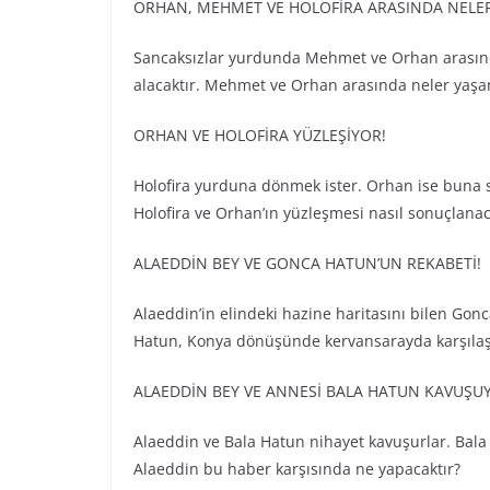
ORHAN, MEHMET VE HOLOFİRA ARASINDA NELE
Sancaksızlar yurdunda Mehmet ve Orhan arasında
alacaktır. Mehmet ve Orhan arasında neler yaşana
ORHAN VE HOLOFİRA YÜZLEŞİYOR!
Holofira yurduna dönmek ister. Orhan ise buna sı
Holofira ve Orhan’ın yüzleşmesi nasıl sonuçlanac
ALAEDDİN BEY VE GONCA HATUN’UN REKABETİ!
Alaeddin’in elindeki hazine haritasını bilen Gon
Hatun, Konya dönüşünde kervansarayda karşılaşır
ALAEDDİN BEY VE ANNESİ BALA HATUN KAVUŞU
Alaeddin ve Bala Hatun nihayet kavuşurlar. Bala 
Alaeddin bu haber karşısında ne yapacaktır?