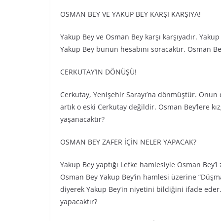
OSMAN BEY VE YAKUP BEY KARŞI KARŞIYA!
Yakup Bey ve Osman Bey karşı karşıyadır. Yakup
Yakup Bey bunun hesabını soracaktır. Osman Bey
CERKUTAY’IN DÖNÜŞÜ!
Cerkutay, Yenişehir Sarayı’na dönmüştür. Onun 
artık o eski Cerkutay değildir. Osman Bey’lere k
yaşanacaktır?
OSMAN BEY ZAFER İÇİN NELER YAPACAK?
Yakup Bey yaptığı Lefke hamlesiyle Osman Bey’i 
Osman Bey Yakup Bey’in hamlesi üzerine “Düşman 
diyerek Yakup Bey’in niyetini bildiğini ifade ed
yapacaktır?