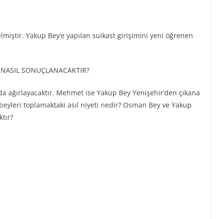
miştir. Yakup Bey’e yapılan suikast girişimini yeni öğrenen
M NASIL SONUÇLANACAKTIR?
a ağırlayacaktır. Mehmet ise Yakup Bey Yenişehir’den çıkana
 beyleri toplamaktaki asıl niyeti nedir? Osman Bey ve Yakup
tır?