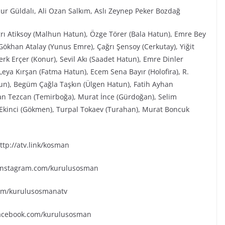
ur Güldalı, Ali Ozan Salkım, Aslı Zeynep Peker Bozdağ
ğrı Atiksoy (Malhun Hatun), Özge Törer (Bala Hatun), Emre Bey
ökhan Atalay (Yunus Emre), Çağrı Şensoy (Cerkutay), Yiğit
rk Erçer (Konur), Sevil Akı (Saadet Hatun), Emre Dinler
eya Kırşan (Fatma Hatun), Ecem Sena Bayır (Holofira), R.
tun), Begüm Çağla Taşkın (Ülgen Hatun), Fatih Ayhan
an Tezcan (Temirboğa), Murat İnce (Gürdoğan), Selim
k Ekinci (Gökmen), Turpal Tokaev (Turahan), Murat Boncuk
tp://atv.link/kosman
.instagram.com/kurulusosman
.com/kurulusosmanatv
facebook.com/kurulusosman