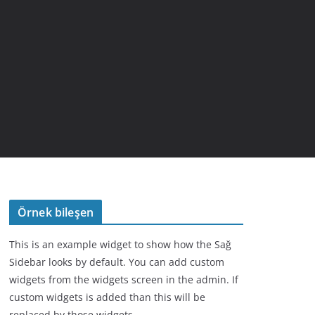
Örnek bileşen
This is an example widget to show how the Sağ
Sidebar looks by default. You can add custom
widgets from the widgets screen in the admin. If
custom widgets is added than this will be
replaced by those widgets.