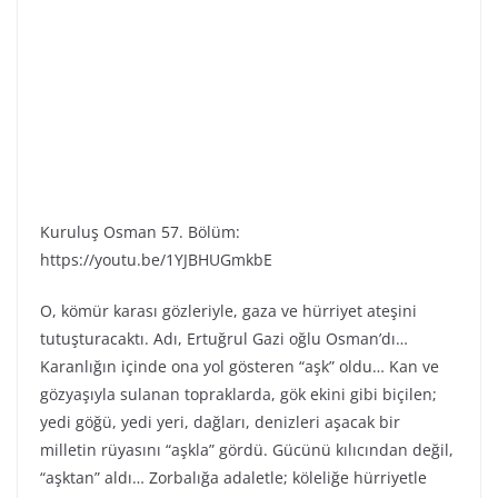
Kuruluş Osman 57. Bölüm:
https://youtu.be/1YJBHUGmkbE
O, kömür karası gözleriyle, gaza ve hürriyet ateşini
tutuşturacaktı. Adı, Ertuğrul Gazi oğlu Osman’dı…
Karanlığın içinde ona yol gösteren “aşk” oldu… Kan ve
gözyaşıyla sulanan topraklarda, gök ekini gibi biçilen;
yedi göğü, yedi yeri, dağları, denizleri aşacak bir
milletin rüyasını “aşkla” gördü. Gücünü kılıcından değil,
“aşktan” aldı… Zorbalığa adaletle; köleliğe hürriyetle