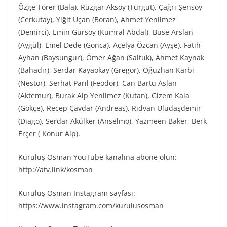
Özge Törer (Bala), Rüzgar Aksoy (Turgut), Çağrı Şensoy
(Cerkutay), Yiğit Uçan (Boran), Ahmet Yenilmez
(Demirci), Emin Gürsoy (Kumral Abdal), Buse Arslan
(Aygül), Emel Dede (Gonca), Açelya Özcan (Ayşe), Fatih
Ayhan (Baysungur), Ömer Ağan (Saltuk), Ahmet Kaynak
(Bahadır), Serdar Kayaokay (Gregor), Oğuzhan Karbi
(Nestor), Serhat Parıl (Feodor), Can Bartu Aslan
(Aktemur), Burak Alp Yenilmez (Kutan), Gizem Kala
(Gökçe), Recep Çavdar (Andreas), Rıdvan Uludaşdemir
(Diago), Serdar Akülker (Anselmo), Yazmeen Baker, Berk
Erçer ( Konur Alp).
Kuruluş Osman YouTube kanalına abone olun:
http://atv.link/kosman
Kuruluş Osman Instagram sayfası:
https://www.instagram.com/kurulusosman