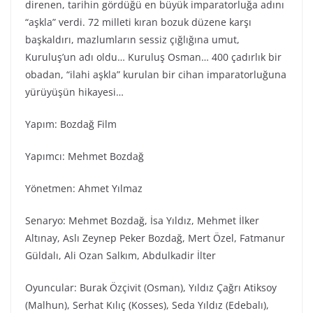
direnen, tarihin gördüğü en büyük imparatorluğa adını
“aşkla” verdi. 72 milleti kıran bozuk düzene karşı
başkaldırı, mazlumların sessiz çığlığına umut,
Kuruluş’un adı oldu… Kuruluş Osman… 400 çadırlık bir
obadan, “ilahi aşkla” kurulan bir cihan imparatorluğuna
yürüyüşün hikayesi…
Yapım: Bozdağ Film
Yapımcı: Mehmet Bozdağ
Yönetmen: Ahmet Yılmaz
Senaryo: Mehmet Bozdağ, İsa Yıldız, Mehmet İlker
Altınay, Aslı Zeynep Peker Bozdağ, Mert Özel, Fatmanur
Güldalı, Ali Ozan Salkım, Abdulkadir İlter
Oyuncular: Burak Özçivit (Osman), Yıldız Çağrı Atiksoy
(Malhun), Serhat Kılıç (Kosses), Seda Yıldız (Edebalı),