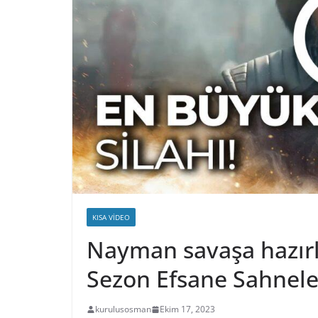
KISA VIDEO
Nayman savaşa hazırl
Sezon Efsane Sahnele
kurulusosman
Ekim 17, 2023