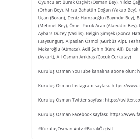
Oyuncular: Burak Özçivit (Osman Bey), Yıldız Ça
(Orhan Bey), Mirza Bahattin Doğan (Yakup Bey), G
Uçan (Boran), Deniz Hamzaoğlu (Bayındır Bey), Be
(Mehmet Bey), Ömer Faruk Aran (Alaeddin Bey), L
Aybars Düzey (Vasilis), Belgin Şimşek (Gonca Ha
(Baysungur), Alpaslan Özmol (Gürbüz Alp), Tezh
Makaroğlu (Atmaca), Adil Şahin (Kara Ali), Bura
(Aykurt), Ali Osman Arıkbaş (Çocuk Cerkutay)
Kuruluş Osman YouTube kanalına abone olun: ht
Kuruluş Osman Instagram sayfası: https://www
Kuruluş Osman Twitter sayfası: https://twitter
Kuruluş Osman Facebook sayfası: https://www.
#KuruluşOsman #atv #BurakÖzçivit