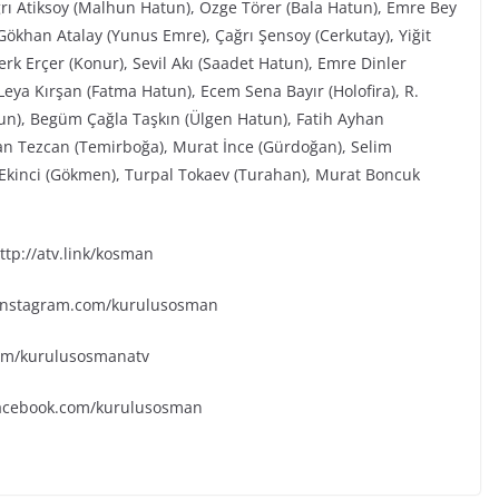
ğrı Atiksoy (Malhun Hatun), Özge Törer (Bala Hatun), Emre Bey
ökhan Atalay (Yunus Emre), Çağrı Şensoy (Cerkutay), Yiğit
rk Erçer (Konur), Sevil Akı (Saadet Hatun), Emre Dinler
eya Kırşan (Fatma Hatun), Ecem Sena Bayır (Holofira), R.
tun), Begüm Çağla Taşkın (Ülgen Hatun), Fatih Ayhan
an Tezcan (Temirboğa), Murat İnce (Gürdoğan), Selim
k Ekinci (Gökmen), Turpal Tokaev (Turahan), Murat Boncuk
tp://atv.link/kosman
.instagram.com/kurulusosman
.com/kurulusosmanatv
facebook.com/kurulusosman