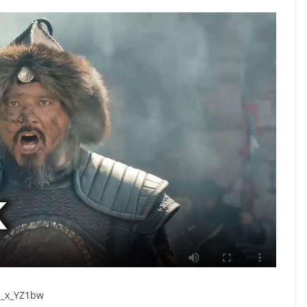
3_x_YZ1bw