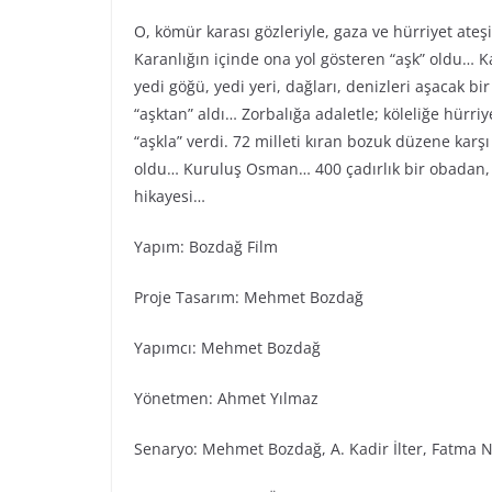
O, kömür karası gözleriyle, gaza ve hürriyet ateş
Karanlığın içinde ona yol gösteren “aşk” oldu… Ka
yedi göğü, yedi yeri, dağları, denizleri aşacak bi
“aşktan” aldı… Zorbalığa adaletle; köleliğe hürr
“aşkla” verdi. 72 milleti kıran bozuk düzene karş
oldu… Kuruluş Osman… 400 çadırlık bir obadan, 
hikayesi…
Yapım: Bozdağ Fi̇lm
Proje Tasarım: Mehmet Bozdağ
Yapımcı: Mehmet Bozdağ
Yönetmen: Ahmet Yılmaz
Senaryo: Mehmet Bozdağ, A. Kadir İlter, Fatma N