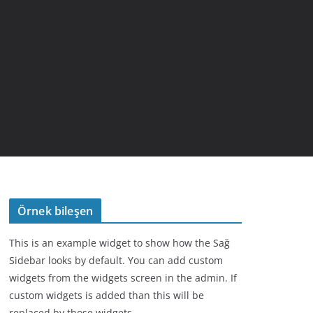
Örnek bileşen
This is an example widget to show how the Sağ
Sidebar looks by default. You can add custom
widgets from the widgets screen in the admin. If
custom widgets is added than this will be
replaced by those widgets.