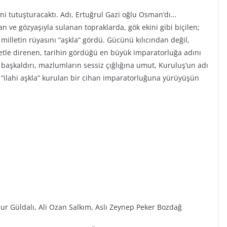
ini tutuşturacaktı. Adı, Ertuğrul Gazi oğlu Osman’dı…
n ve gözyaşıyla sulanan topraklarda, gök ekini gibi biçilen;
r milletin rüyasını “aşkla” gördü. Gücünü kılıcından değil,
iyetle direnen, tarihin gördüğü en büyük imparatorluğa adını
ı başkaldırı, mazlumların sessiz çığlığına umut, Kuruluş’un adı
“ilahi aşkla” kurulan bir cihan imparatorluğuna yürüyüşün
ur Güldalı, Ali Ozan Salkım, Aslı Zeynep Peker Bozdağ