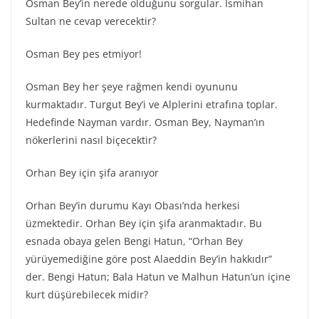
Osman Bey’in nerede olduğunu sorgular. İsmihan
Sultan ne cevap verecektir?
Osman Bey pes etmiyor!
Osman Bey her şeye rağmen kendi oyununu
kurmaktadır. Turgut Bey’i ve Alplerini etrafına toplar.
Hedefinde Nayman vardır. Osman Bey, Nayman’ın
nökerlerini nasıl biçecektir?
Orhan Bey için şifa aranıyor
Orhan Bey’in durumu Kayı Obası’nda herkesi
üzmektedir. Orhan Bey için şifa aranmaktadır. Bu
esnada obaya gelen Bengi Hatun, “Orhan Bey
yürüyemediğine göre post Alaeddin Bey’in hakkıdır”
der. Bengi Hatun; Bala Hatun ve Malhun Hatun’un içine
kurt düşürebilecek midir?