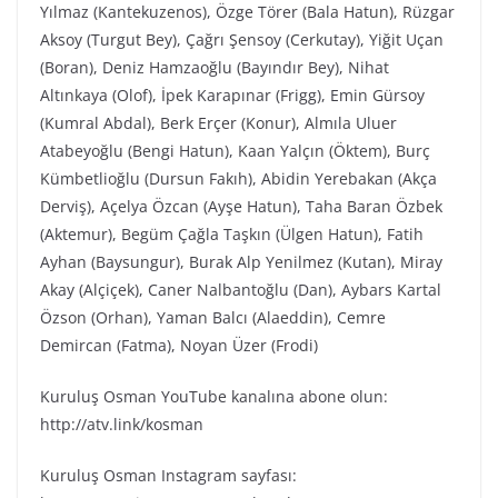
Yılmaz (Kantekuzenos), Özge Törer (Bala Hatun), Rüzgar
Aksoy (Turgut Bey), Çağrı Şensoy (Cerkutay), Yiğit Uçan
(Boran), Deniz Hamzaoğlu (Bayındır Bey), Nihat
Altınkaya (Olof), İpek Karapınar (Frigg), Emin Gürsoy
(Kumral Abdal), Berk Erçer (Konur), Almıla Uluer
Atabeyoğlu (Bengi Hatun), Kaan Yalçın (Öktem), Burç
Kümbetlioğlu (Dursun Fakıh), Abidin Yerebakan (Akça
Derviş), Açelya Özcan (Ayşe Hatun), Taha Baran Özbek
(Aktemur), Begüm Çağla Taşkın (Ülgen Hatun), Fatih
Ayhan (Baysungur), Burak Alp Yenilmez (Kutan), Miray
Akay (Alçiçek), Caner Nalbantoğlu (Dan), Aybars Kartal
Özson (Orhan), Yaman Balcı (Alaeddin), Cemre
Demircan (Fatma), Noyan Üzer (Frodi)
Kuruluş Osman YouTube kanalına abone olun:
http://atv.link/kosman
Kuruluş Osman Instagram sayfası: