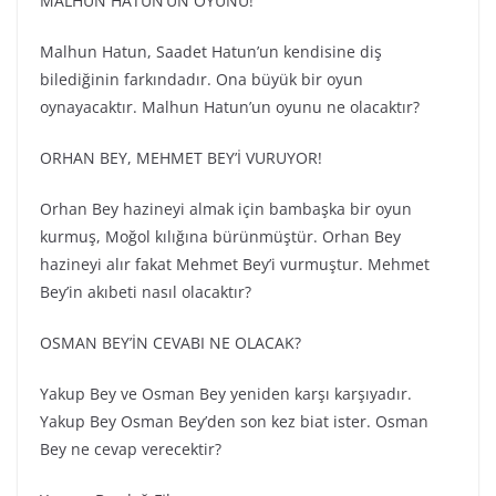
MALHUN HATUN’UN OYUNU!
Malhun Hatun, Saadet Hatun’un kendisine diş
bilediğinin farkındadır. Ona büyük bir oyun
oynayacaktır. Malhun Hatun’un oyunu ne olacaktır?
ORHAN BEY, MEHMET BEY’İ VURUYOR!
Orhan Bey hazineyi almak için bambaşka bir oyun
kurmuş, Moğol kılığına bürünmüştür. Orhan Bey
hazineyi alır fakat Mehmet Bey’i vurmuştur. Mehmet
Bey’in akıbeti nasıl olacaktır?
OSMAN BEY’İN CEVABI NE OLACAK?
Yakup Bey ve Osman Bey yeniden karşı karşıyadır.
Yakup Bey Osman Bey’den son kez biat ister. Osman
Bey ne cevap verecektir?