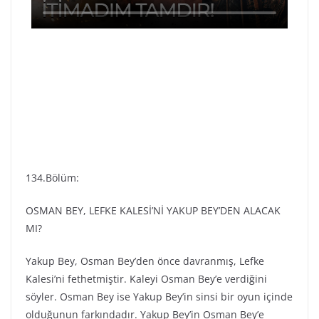
134.Bölüm:
OSMAN BEY, LEFKE KALESİ’Nİ YAKUP BEY’DEN ALACAK
MI?
Yakup Bey, Osman Bey’den önce davranmış, Lefke
Kalesi’ni fethetmiştir. Kaleyi Osman Bey’e verdiğini
söyler. Osman Bey ise Yakup Bey’in sinsi bir oyun içinde
olduğunun farkındadır. Yakup Bey’in Osman Bey’e