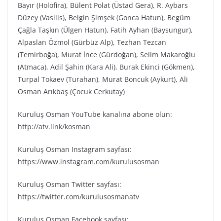
Bayır (Holofira), Bülent Polat (Üstad Gera), R. Aybars
Düzey (Vasilis), Belgin Şimşek (Gonca Hatun), Begüm
Çağla Taşkın (Ülgen Hatun), Fatih Ayhan (Baysungur),
Alpaslan Özmol (Gürbüz Alp), Tezhan Tezcan
(Temirboğa), Murat İnce (Gürdoğan), Selim Makaroğlu
(Atmaca), Adil Şahin (Kara Ali), Burak Ekinci (Gökmen),
Turpal Tokaev (Turahan), Murat Boncuk (Aykurt), Ali
Osman Arıkbaş (Çocuk Cerkutay)
Kuruluş Osman YouTube kanalına abone olun:
http://atv.link/kosman
Kuruluş Osman Instagram sayfası:
https://www.instagram.com/kurulusosman
Kuruluş Osman Twitter sayfası:
https://twitter.com/kurulusosmanatv
Kuruluş Osman Facebook sayfası: