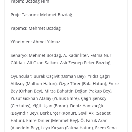
Yapım: Bozdağ Fi̇lm
Proje Tasarım: Mehmet Bozdağ
Yapımcı: Mehmet Bozdağ
Yönetmen: Ahmet Yılmaz
Senaryo: Mehmet Bozdağ, A. Kadir İlter, Fatma Nur
Güldalı, Ali Ozan Salkım, Aslı Zeynep Peker Bozdağ
Oyuncular: Burak Özçivit (Osman Bey), Yıldız Çağrı
Atiksoy (Malhun Hatun), Özge Törer (Bala Hatun), Emre
Bey (Orhan Bey), Mirza Bahattin Doğan (Yakup Bey),
Yusuf Gökhan Atalay (Yunus Emre), Çağrı Şensoy
(Cerkutay), Yiğit Uçan (Boran), Deniz Hamzaoğlu
(Bayındır Bey), Berk Erçer (Konur), Sevil Akı (Saadet
Hatun), Emre Dinler (Mehmet Bey), Ö. Faruk Aran
(Alaeddin Bey), Leya Kırşan (Fatma Hatun), Ecem Sena