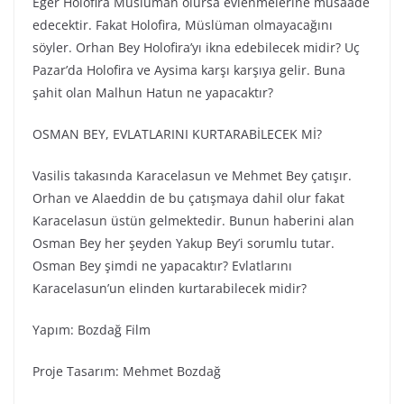
Eğer Holofira Müslüman olursa evlenmelerine müsaade
edecektir. Fakat Holofira, Müslüman olmayacağını
söyler. Orhan Bey Holofira’yı ikna edebilecek midir? Uç
Pazar’da Holofira ve Aysima karşı karşıya gelir. Buna
şahit olan Malhun Hatun ne yapacaktır?
OSMAN BEY, EVLATLARINI KURTARABİLECEK Mİ?
Vasilis takasında Karacelasun ve Mehmet Bey çatışır.
Orhan ve Alaeddin de bu çatışmaya dahil olur fakat
Karacelasun üstün gelmektedir. Bunun haberini alan
Osman Bey her şeyden Yakup Bey’i sorumlu tutar.
Osman Bey şimdi ne yapacaktır? Evlatlarını
Karacelasun’un elinden kurtarabilecek midir?
Yapım: Bozdağ Fi̇lm
Proje Tasarım: Mehmet Bozdağ