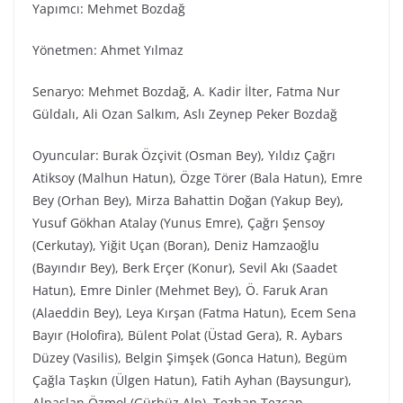
Yapımcı: Mehmet Bozdağ
Yönetmen: Ahmet Yılmaz
Senaryo: Mehmet Bozdağ, A. Kadir İlter, Fatma Nur
Güldalı, Ali Ozan Salkım, Aslı Zeynep Peker Bozdağ
Oyuncular: Burak Özçivit (Osman Bey), Yıldız Çağrı
Atiksoy (Malhun Hatun), Özge Törer (Bala Hatun), Emre
Bey (Orhan Bey), Mirza Bahattin Doğan (Yakup Bey),
Yusuf Gökhan Atalay (Yunus Emre), Çağrı Şensoy
(Cerkutay), Yiğit Uçan (Boran), Deniz Hamzaoğlu
(Bayındır Bey), Berk Erçer (Konur), Sevil Akı (Saadet
Hatun), Emre Dinler (Mehmet Bey), Ö. Faruk Aran
(Alaeddin Bey), Leya Kırşan (Fatma Hatun), Ecem Sena
Bayır (Holofira), Bülent Polat (Üstad Gera), R. Aybars
Düzey (Vasilis), Belgin Şimşek (Gonca Hatun), Begüm
Çağla Taşkın (Ülgen Hatun), Fatih Ayhan (Baysungur),
Alpaslan Özmol (Gürbüz Alp), Tezhan Tezcan