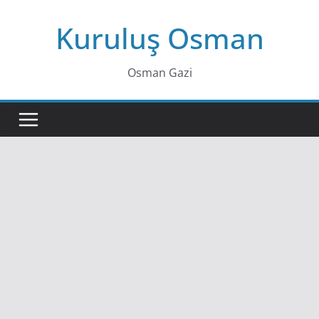
Skip
Kuruluş Osman
to
content
Osman Gazi