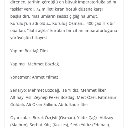
direnen, tarihin gördüğü en büyük imparatorluğa adını
“aşkla” verdi. 72 milleti kıran bozuk düzene karşı
başkaldırı, mazlumların sessiz çığlığına umut,
Kuruluş’un adı oldu… Kuruluş Osman… 400 çadırlık bir
obadan, “ilahi aşkla” kurulan bir cihan imparatorluğuna
yürüyüşün hikayesi…
Yapım: Bozdağ Film
Yapımcı: Mehmet Bozdağ
Yönetmen: Ahmet Yılmaz
Senaryo: Mehmet Bozdağ, İsa Yıldız, Mehmet İlker
Altınay, Aslı Zeynep Peker Bozdağ, Mert Özel, Fatmanur
Güldalı, Ali Ozan Salkım, Abdulkadir İlter
Oyuncular: Burak Özçivit (Osman), Yıldız Çağrı Atiksoy
(Malhun), Serhat Kılıç (Kosses), Seda Yıldız (Edebalı),