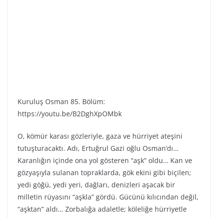
Kuruluş Osman 85. Bölüm:
https://youtu.be/B2DghXpOMbk
O, kömür karası gözleriyle, gaza ve hürriyet ateşini
tutuşturacaktı. Adı, Ertuğrul Gazi oğlu Osman’dı…
Karanlığın içinde ona yol gösteren “aşk” oldu… Kan ve
gözyaşıyla sulanan topraklarda, gök ekini gibi biçilen;
yedi göğü, yedi yeri, dağları, denizleri aşacak bir
milletin rüyasını “aşkla” gördü. Gücünü kılıcından değil,
“aşktan” aldı… Zorbalığa adaletle; köleliğe hürriyetle