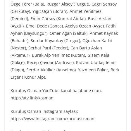
Özge Törer (Bala), Rüzgar Aksoy (Turgut), Çağrı Şensoy
(Cerkutay), Yiğit Uçan (Boran), Ahmet Yenilmez
(Demirci), Emin Gürsoy (Kumral Abdal), Buse Arslan
(Aygül), Emel Dede (Gonca), Açelya Özcan (Ayşe), Fatih
Ayhan (Baysungur), Ömer Ağan (Saltuk), Ahmet Kaynak
(Bahadır), Serdar Kayaokay (Gregor), Oğuzhan Karbi
(Nestor), Serhat Parıl (Feodor), Can Bartu Aslan
(Aktemur), Burak Alp Yenilmez (Kutan), Gizem Kala
(Gökçe), Recep Çavdar (Andreas), Rıdvan Uludaşdemir
(Diago), Serdar Akülker (Anselmo), Yazmeen Baker, Berk
Erçer ( Konur Alp).
Kuruluş Osman YouTube kanalına abone olun:
http://atv.link/kosman
Kuruluş Osman Instagram sayfası:
https://www.instagram.com/kurulusosman