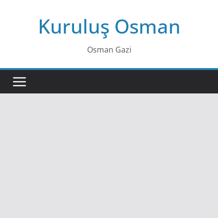
Skip
Kuruluş Osman
to
content
Osman Gazi