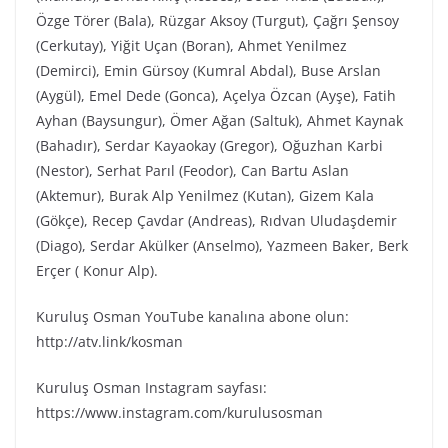
Özge Törer (Bala), Rüzgar Aksoy (Turgut), Çağrı Şensoy
(Cerkutay), Yiğit Uçan (Boran), Ahmet Yenilmez
(Demirci), Emin Gürsoy (Kumral Abdal), Buse Arslan
(Aygül), Emel Dede (Gonca), Açelya Özcan (Ayşe), Fatih
Ayhan (Baysungur), Ömer Ağan (Saltuk), Ahmet Kaynak
(Bahadır), Serdar Kayaokay (Gregor), Oğuzhan Karbi
(Nestor), Serhat Parıl (Feodor), Can Bartu Aslan
(Aktemur), Burak Alp Yenilmez (Kutan), Gizem Kala
(Gökçe), Recep Çavdar (Andreas), Rıdvan Uludaşdemir
(Diago), Serdar Akülker (Anselmo), Yazmeen Baker, Berk
Erçer ( Konur Alp).
Kuruluş Osman YouTube kanalına abone olun:
http://atv.link/kosman
Kuruluş Osman Instagram sayfası:
https://www.instagram.com/kurulusosman