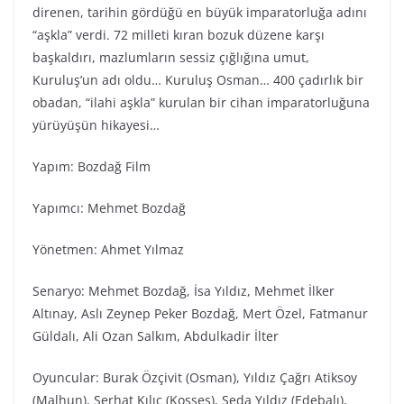
direnen, tarihin gördüğü en büyük imparatorluğa adını
“aşkla” verdi. 72 milleti kıran bozuk düzene karşı
başkaldırı, mazlumların sessiz çığlığına umut,
Kuruluş’un adı oldu… Kuruluş Osman… 400 çadırlık bir
obadan, “ilahi aşkla” kurulan bir cihan imparatorluğuna
yürüyüşün hikayesi…
Yapım: Bozdağ Film
Yapımcı: Mehmet Bozdağ
Yönetmen: Ahmet Yılmaz
Senaryo: Mehmet Bozdağ, İsa Yıldız, Mehmet İlker
Altınay, Aslı Zeynep Peker Bozdağ, Mert Özel, Fatmanur
Güldalı, Ali Ozan Salkım, Abdulkadir İlter
Oyuncular: Burak Özçivit (Osman), Yıldız Çağrı Atiksoy
(Malhun), Serhat Kılıç (Kosses), Seda Yıldız (Edebalı),