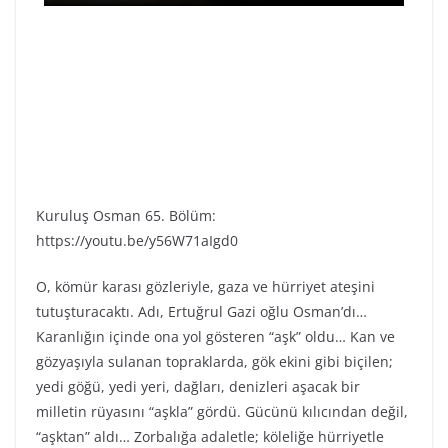
Kuruluş Osman 65. Bölüm:
https://youtu.be/y56W71aIgd0
O, kömür karası gözleriyle, gaza ve hürriyet ateşini
tutuşturacaktı. Adı, Ertuğrul Gazi oğlu Osman’dı…
Karanlığın içinde ona yol gösteren “aşk” oldu… Kan ve
gözyaşıyla sulanan topraklarda, gök ekini gibi biçilen;
yedi göğü, yedi yeri, dağları, denizleri aşacak bir
milletin rüyasını “aşkla” gördü. Gücünü kılıcından değil,
“aşktan” aldı… Zorbalığa adaletle; köleliğe hürriyetle